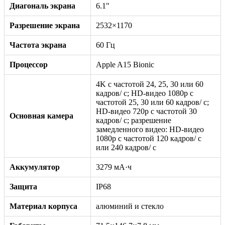
Диагональ экрана
6.1"
Разрешение экрана
2532×1170
Частота экрана
60 Гц
Процессор
Apple A15 Bionic
4K с частотой 24, 25, 30 или 60
кадров/ с; HD-видео 1080p с
частотой 25, 30 или 60 кадров/ с;
HD-видео 720p с частотой 30
Основная камера
кадров/ с; разрешение
замедленного видео: HD-видео
1080р c частотой 120 кадров/ с
или 240 кадров/ с
Аккумулятор
3279 мА·ч
Защита
IP68
Материал корпуса
алюминий и стекло