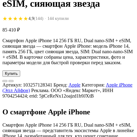
eSIM, сияющая звезда
★★★★★
★★★★★
4,9
(144)
· 144 купили
85 410
₽
Смартфон Apple iPhone 14 256 ГБ RU, Dual nano-SIM + eSIM,
сияющая звезда — смартфон Apple iPhone: модель iPhone 14,
память 256 ГБ, цвет сияющая звезда, SIM: Dual nano-nano-SIM
+ eSIM. В карточке собраны цена, характеристики, фото и
параметры модели для быстрой проверки перед заказом.
Купить
Артикул:
103257128341
Бренд:
Apple
Категория:
Apple iPhone
(Эпл Айфон)
Реклама. ООО «Яндекс Маркет», ИНН
9704254424; erid: 5jtCeReNx12oajzd1b9JXtB
О смартфоне Apple iPhone
Смартфон Apple iPhone 14 256 ГБ RU, Dual nano-SIM + eSIM,
сияющая звезда — представитель экосистемы Apple в линейке
iPhone 14, разработанный для тех, кто ценит сочетание