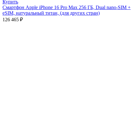
Купить
Смартфон Apple iPhone 16 Pro Max 256 ГБ, Dual nano-SIM +
eSIM, натуральный титан, (для других стран)
126 465
₽