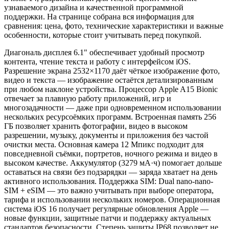
узнаваемого дизайна и качественной программной
поддержки. На странице собрана вся информация для
сравнения: цена, фото, технические характеристики и важные
особенности, которые стоит учитывать перед покупкой.
Диагональ дисплея 6.1" обеспечивает удобный просмотр
контента, чтение текста и работу с интерфейсом iOS.
Разрешение экрана 2532×1170 даёт чёткое изображение фото,
видео и текста — изображение остаётся детализированным
при любом наклоне устройства. Процессор Apple A15 Bionic
отвечает за плавную работу приложений, игр и
многозадачности — даже при одновременном использовании
нескольких ресурсоёмких программ. Встроенная память 256
ГБ позволяет хранить фотографии, видео в высоком
разрешении, музыку, документы и приложения без частой
очистки места. Основная камера 12 Мпикс подходит для
повседневной съёмки, портретов, ночного режима и видео в
высоком качестве. Аккумулятор (3279 мА·ч) помогает дольше
оставаться на связи без подзарядки — заряда хватает на день
активного использования. Поддержка SIM: Dual nano-nano-
SIM + eSIM — это важно учитывать при выборе оператора,
тарифа и использовании нескольких номеров. Операционная
система iOS 16 получает регулярные обновления Apple —
новые функции, защитные патчи и поддержку актуальных
стандартов безопасности. Степень защиты IP68 позволяет не