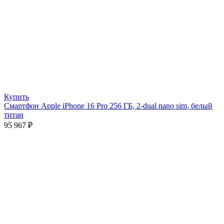
Купить
Смартфон Apple iPhone 16 Pro 256 ГБ, 2-dual nano sim, белый
титан
95 967
₽