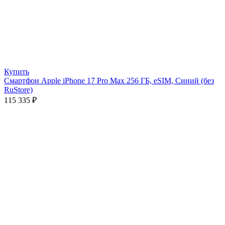
Купить
Смартфон Apple iPhone 17 Pro Max 256 ГБ, eSIM, Синий (без
RuStore)
115 335
₽