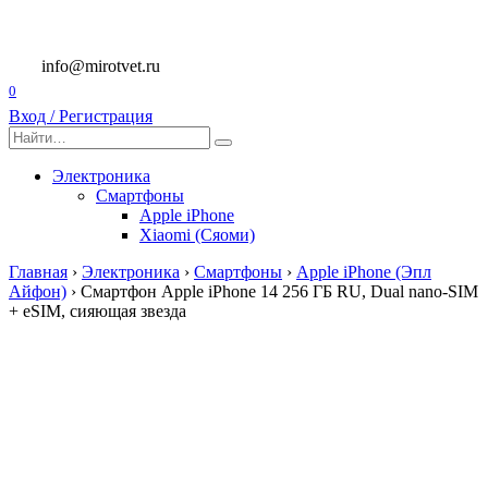
Перейти
к
содержанию
info@mirotvet.ru
0
Вход / Регистрация
Search
for:
Электроника
Смартфоны
Apple iPhone
Xiaomi (Сяоми)
Главная
›
Электроника
›
Смартфоны
›
Apple iPhone (Эпл
Айфон)
›
Смартфон Apple iPhone 14 256 ГБ RU, Dual nano-SIM
+ eSIM, сияющая звезда