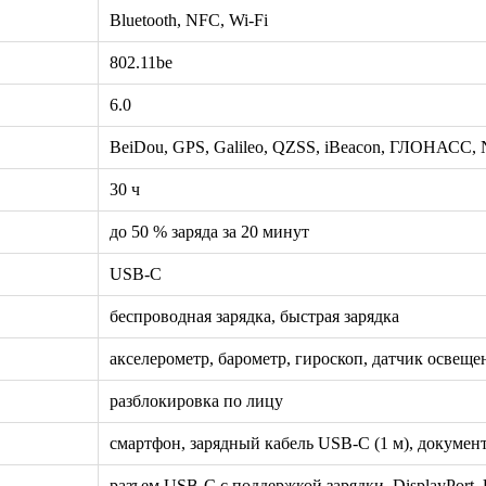
Bluetooth, NFC, Wi-Fi
802.11be
6.0
BeiDou, GPS, Galileo, QZSS, iBeacon, ГЛОНАСС, 
30 ч
до 50 % заряда за 20 минут
USB-C
беспроводная зарядка, быстрая зарядка
акселерометр, барометр, гироскоп, датчик освещ
разблокировка по лицу
смартфон, зарядный кабель USB-C (1 м), докумен
разъем USB-C с поддержкой зарядки, DisplayPort,