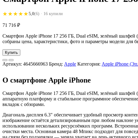
★★★★★
★★★★★
5,0
(6)
· 16 купили
71 716
₽
Смартфон Apple iPhone 17 256 ГБ, Dual eSIM, зелёный шалфей (з
собраны цена, характеристики, фото и параметры модели для б
Купить
Артикул:
4645666963
Бренд:
Apple
Категория:
Apple iPhone (Э
О смартфоне Apple iPhone
Смартфон Apple iPhone 17 256 ГБ, Dual eSIM, зелёный шалфей
аппаратную платформу и стабильное программное обеспечение.
вкладок с обзорами.
Диагональ дисплея 6.3" обеспечивает удобный просмотр контент
изображение остаётся детализированным при любом наклоне у
использовании нескольких ресурсоёмких программ. Встроенная
очистки места. Основная камера 48 Мпикс подходит для повсед
на связи без подзарядки — заряда хватает на день активного 