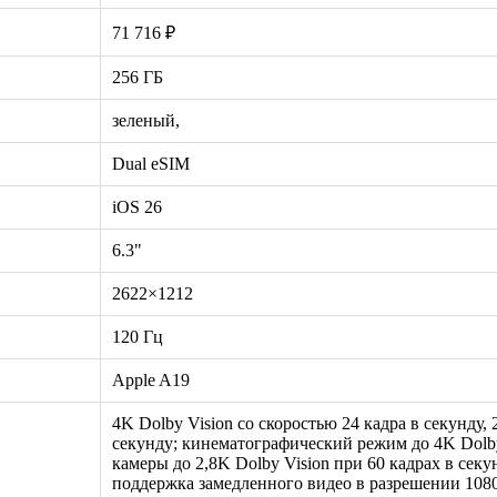
71 716 ₽
256 ГБ
зеленый,
Dual eSIM
iOS 26
6.3"
2622×1212
120 Гц
Apple A19
4K Dolby Vision со скоростью 24 кадра в секунду, 
секунду; кинематографический режим до 4K Dolby
камеры до 2,8K Dolby Vision при 60 кадрах в секу
поддержка замедленного видео в разрешении 1080p