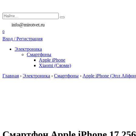
Перейти
к
Search
содержанию
for:
info@mirotvet.ru
0
Вход / Регистрация
Электроника
Смартфоны
Apple iPhone
Xiaomi (Сяоми)
Главная
›
Электроника
›
Смартфоны
›
Apple iPhone (Эпл Айфон
Смартфон Apple iPhone 17 256