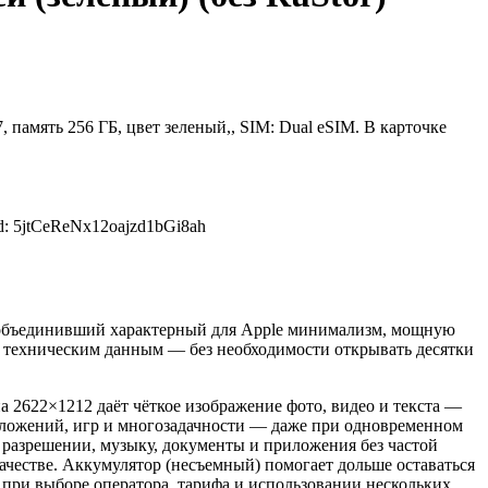
, память 256 ГБ, цвет зеленый,, SIM: Dual eSIM. В карточке
: 5jtCeReNx12oajzd1bGi8ah
7, объединивший характерный для Apple минимализм, мощную
и техническим данным — без необходимости открывать десятки
а 2622×1212 даёт чёткое изображение фото, видео и текста —
иложений, игр и многозадачности — даже при одновременном
 разрешении, музыку, документы и приложения без частой
ачестве. Аккумулятор (несъемный) помогает дольше оставаться
 при выборе оператора, тарифа и использовании нескольких