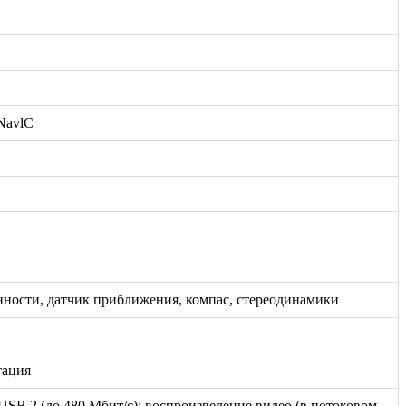
NavlC
енности, датчик приближения, компас, стереодинамики
тация
 USB 2 (до 480 Мбит/с); воспроизведение видео (в потоковом