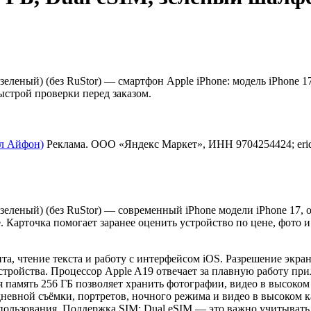
еленый) (без RuStor) — смартфон Apple iPhone: модель iPhone 17
ыстрой проверки перед заказом.
пл Айфон)
Реклама. ООО «Яндекс Маркет», ИНН 9704254424; erid
 (зеленый) (без RuStor) — современный iPhone модели iPhone 1
 Карточка помогает заранее оценить устройство по цене, фото 
а, чтение текста и работу с интерфейсом iOS. Разрешение экран
стройства. Процессор Apple A19 отвечает за плавную работу пр
 память 256 ГБ позволяет хранить фотографии, видео в высоком
невной съёмки, портретов, ночного режима и видео в высоком к
использования. Поддержка SIM: Dual eSIM — это важно учитывать