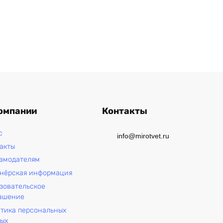
Купить
 17
Смартфон Apple iPhone 17
256 ГБ, eSIM, Лаванда (без
омпании
Контакты
RuStore)
с
68 973
₽
info@mirotvet.ru
акты
амодателям
нёрская информация
зовательское
ашение
тика персональных
ых