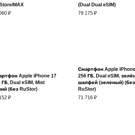
Store/MAX
(Dual Dual eSIM)
 060
₽
79 175
₽
Смартфон Apple iPhone
Купить
Купить
артфон Apple iPhone 17
256 ГБ, Dual eSIM, зел
 ГБ, Dual eSIM, Mist
шалфей (зеленый) (без
ий (без RuStor)
RuStor)
 152
₽
71 716
₽