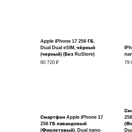
Купить
Apple iPhone 17 256 ГБ,
Dual Dual eSIM, чёрный
IPh
(черный) (Без RuStore)
nan
80 720
₽
79
См
Смартфон Apple iPhone 17
25
Купить
256 ГБ лавандовый
(Ф
(Фиолетовый), Dual nano-
Dua