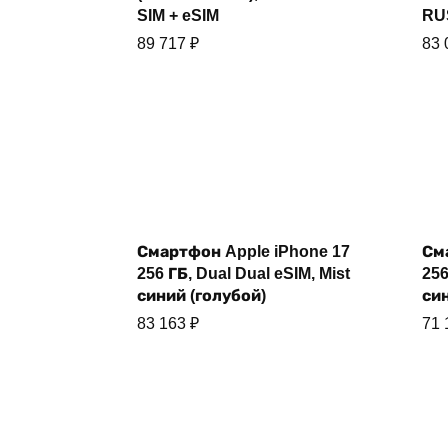
SIM + eSIM
RU
89 717
₽
83
Купить
Смартфон Apple iPhone 17
См
256 ГБ, Dual Dual eSIM, Mist
256
синий (голубой)
син
83 163
₽
71