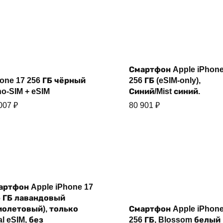
Купить
Смартфон Apple iPhone
Купить
one 17 256 ГБ чёрный
256 ГБ (eSIM-only),
o-SIM + eSIM
Синий/Mist синий.
 007
₽
80 901
₽
артфон Apple iPhone 17
Купить
6 ГБ лавандовый
Купить
иолетовый), только
Смартфон Apple iPhone
l eSIM, без
256 ГБ, Blossom белый