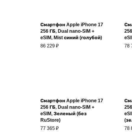
Купить
Смартфон Apple iPhone 17
См
256 ГБ, Dual nano-SIM +
256
eSIM, Mist синий (голубой)
eS
86 229
₽
78
Смартфон Apple iPhone 17
См
Купить
256 ГБ, Dual nano-SIM +
256
eSIM, Зеленый (без
eS
RuStore)
(з
77 365
₽
78