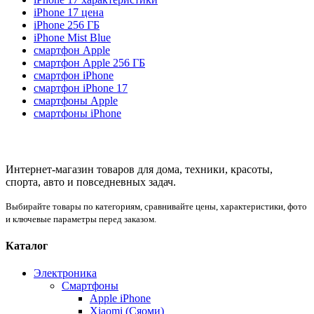
iPhone 17 цена
iPhone 256 ГБ
iPhone Mist Blue
смартфон Apple
смартфон Apple 256 ГБ
смартфон iPhone
смартфон iPhone 17
смартфоны Apple
смартфоны iPhone
Интернет-магазин товаров для дома, техники, красоты,
спорта, авто и повседневных задач.
Выбирайте товары по категориям, сравнивайте цены, характеристики, фото
и ключевые параметры перед заказом.
Каталог
Электроника
Смартфоны
Apple iPhone
Xiaomi (Сяоми)