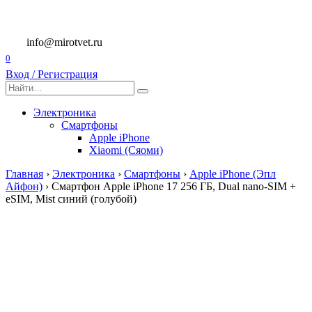
Перейти
к
содержанию
info@mirotvet.ru
0
Вход / Регистрация
Search
for:
Электроника
Смартфоны
Apple iPhone
Xiaomi (Сяоми)
Главная
›
Электроника
›
Смартфоны
›
Apple iPhone (Эпл
Айфон)
›
Смартфон Apple iPhone 17 256 ГБ, Dual nano-SIM +
eSIM, Mist синий (голубой)