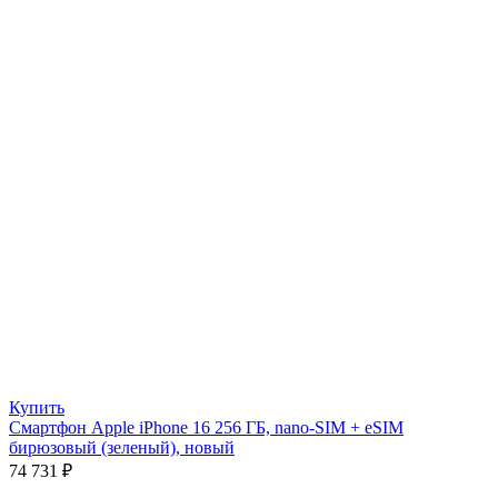
Купить
Смартфон Apple iPhone 16 256 ГБ, nano-SIM + eSIM
бирюзовый (зеленый), новый
74 731
₽