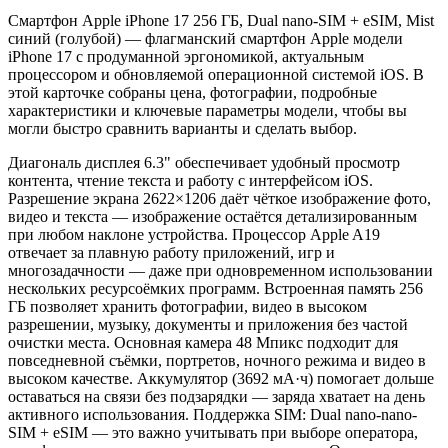
Смартфон Apple iPhone 17 256 ГБ, Dual nano-SIM + eSIM, Mist
синий (голубой) — флагманский смартфон Apple модели
iPhone 17 с продуманной эргономикой, актуальным
процессором и обновляемой операционной системой iOS. В
этой карточке собраны цена, фотографии, подробные
характеристики и ключевые параметры модели, чтобы вы
могли быстро сравнить варианты и сделать выбор.
Диагональ дисплея 6.3" обеспечивает удобный просмотр
контента, чтение текста и работу с интерфейсом iOS.
Разрешение экрана 2622×1206 даёт чёткое изображение фото,
видео и текста — изображение остаётся детализированным
при любом наклоне устройства. Процессор Apple A19
отвечает за плавную работу приложений, игр и
многозадачности — даже при одновременном использовании
нескольких ресурсоёмких программ. Встроенная память 256
ГБ позволяет хранить фотографии, видео в высоком
разрешении, музыку, документы и приложения без частой
очистки места. Основная камера 48 Мпикс подходит для
повседневной съёмки, портретов, ночного режима и видео в
высоком качестве. Аккумулятор (3692 мА·ч) помогает дольше
оставаться на связи без подзарядки — заряда хватает на день
активного использования. Поддержка SIM: Dual nano-nano-
SIM + eSIM — это важно учитывать при выборе оператора,