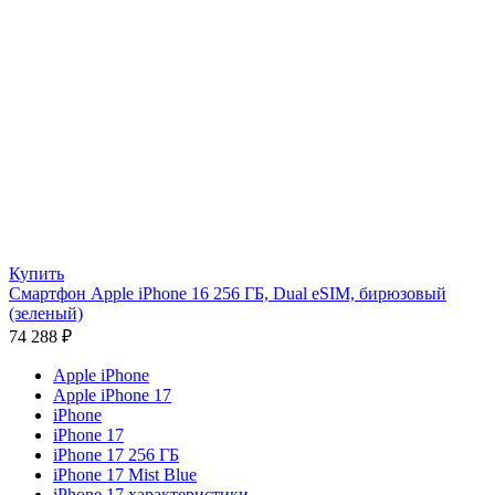
Купить
Смартфон Apple iPhone 16 256 ГБ, Dual eSIM, бирюзовый
(зеленый)
74 288
₽
Apple iPhone
Apple iPhone 17
iPhone
iPhone 17
iPhone 17 256 ГБ
iPhone 17 Mist Blue
iPhone 17 характеристики