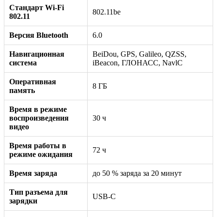
Стандарт Wi-Fi
802.11be
802.11
Версия Bluetooth
6.0
Навигационная
BeiDou, GPS, Galileo, QZSS,
система
iBeacon, ГЛОНАСС, NavlC
Оперативная
8 ГБ
память
Время в режиме
воспроизведения
30 ч
видео
Время работы в
72 ч
режиме ожидания
Время заряда
до 50 % заряда за 20 минут
Тип разъема для
USB-C
зарядки