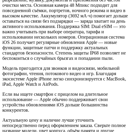
очистки места. Основная камера 48 Мпикс подходит для
повседневной съёмки, портретов, ночного режима и видео в
высоком качестве. Аккумулятор (3692 мА·ч) помогает дольше
оставаться на связи без подзарядки — заряда хватает на день
активного использования. Поддержка SIM: Dual eSIM — это
важно учитывать при выборе оператора, тарифа и
использовании нескольких номеров. Операционная система
iOS 26 получает регулярные обновления Apple — новые
функции, защитные патчи и поддержку актуальных
стандартов безопасности. Степень защиты IP68 позволяет не
беспокоиться о случайных брызгах и попадании пыли.
Модель пригодится для звонков и видеосвязи, мобильной
фотографии, чтения, потокового видео и игр. Благодаря
экосистеме Apple iPhone легко синхронизируется с MacBook,
iPad, Apple Watch и AirPods.
Если вы ищете смартфон с прицелом на длительное
использование — Apple обычно поддерживает свои
устройства обновлениями iOS дольше большинства
конкурентов.
Актуальную цену и наличие лучше уточнить
непосредственно перед оформлением заказа. Сверьте полное
название модели, цвет корпуса, объём памяти и другие