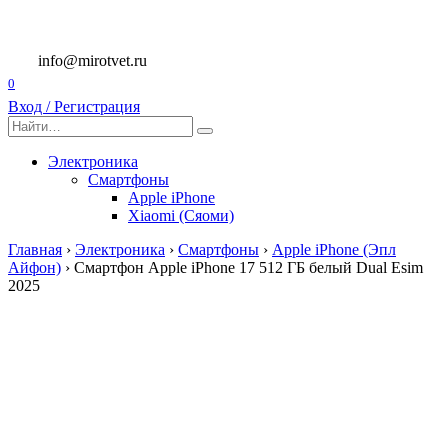
Перейти
к
содержанию
info@mirotvet.ru
0
Вход / Регистрация
Search
for:
Электроника
Смартфоны
Apple iPhone
Xiaomi (Сяоми)
Главная
›
Электроника
›
Смартфоны
›
Apple iPhone (Эпл
Айфон)
›
Смартфон Apple iPhone 17 512 ГБ белый Dual Esim
2025