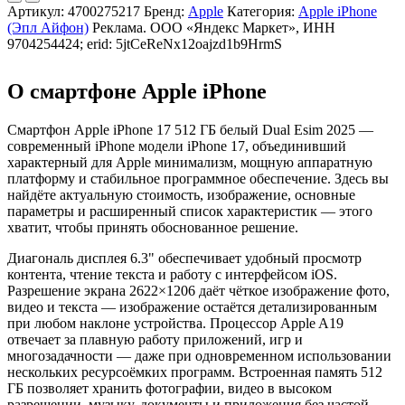
Артикул:
4700275217
Бренд:
Apple
Категория:
Apple iPhone
(Эпл Айфон)
Реклама. ООО «Яндекс Маркет», ИНН
9704254424; erid: 5jtCeReNx12oajzd1b9HrmS
О смартфоне Apple iPhone
Смартфон Apple iPhone 17 512 ГБ белый Dual Esim 2025 —
современный iPhone модели iPhone 17, объединивший
характерный для Apple минимализм, мощную аппаратную
платформу и стабильное программное обеспечение. Здесь вы
найдёте актуальную стоимость, изображение, основные
параметры и расширенный список характеристик — этого
хватит, чтобы принять обоснованное решение.
Диагональ дисплея 6.3" обеспечивает удобный просмотр
контента, чтение текста и работу с интерфейсом iOS.
Разрешение экрана 2622×1206 даёт чёткое изображение фото,
видео и текста — изображение остаётся детализированным
при любом наклоне устройства. Процессор Apple A19
отвечает за плавную работу приложений, игр и
многозадачности — даже при одновременном использовании
нескольких ресурсоёмких программ. Встроенная память 512
ГБ позволяет хранить фотографии, видео в высоком
разрешении, музыку, документы и приложения без частой