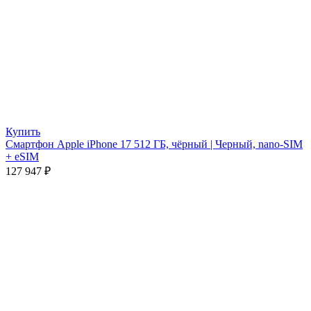
Купить
Смартфон Apple iPhone 17 512 ГБ, чёрный | Черный, nano-SIM
+ eSIM
127 947
₽