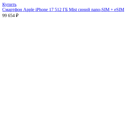
Купить
Смартфон Apple iPhone 17 512 ГБ Mist синий nano-SIM + eSIM
99 654
₽