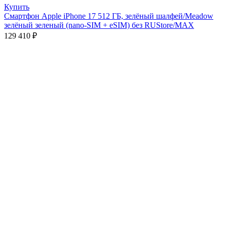
Купить
Смартфон Apple iPhone 17 512 ГБ, зелёный шалфей/Meadow
зелёный зеленый (nano-SIM + eSIM) без RUStore/MAX
129 410
₽