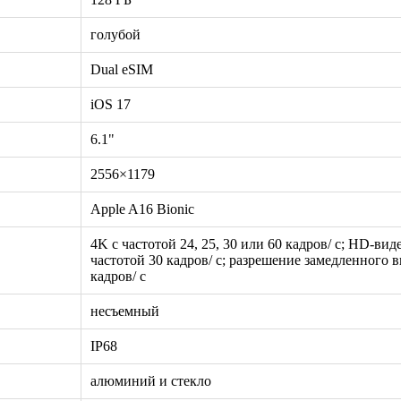
голубой
Dual eSIM
iOS 17
6.1"
2556×1179
Apple A16 Bionic
4K с частотой 24, 25, 30 или 60 кадров/ с; HD-вид
частотой 30 кадров/ с; разрешение замедленного в
кадров/ с
несъемный
IP68
алюминий и стекло