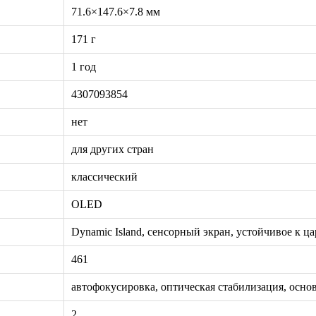
71.6×147.6×7.8 мм
171 г
1 год
4307093854
нет
для других стран
классический
OLED
Dynamic Island, сенсорный экран, устойчивое к ц
461
автофокусировка, оптическая стабилизация, осно
2