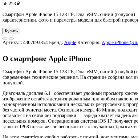
56 253
₽
Смартфон Apple iPhone 15 128 ГБ, Dual еSIM, синий (голубой) —
характеристики, фото и параметры модели для быстрой проверк
Купить
Артикул:
4307093854
Бренд:
Apple
Категория:
Apple iPhone (Э
О смартфоне Apple iPhone
Смартфон Apple iPhone 15 128 ГБ, Dual еSIM, синий (голубой) 
современные технические решения. На странице собрана вся ин
покупкой.
Диагональ дисплея 6.1" обеспечивает удобный просмотр контент
изображение остаётся детализированным при любом наклоне ус
одновременном использовании нескольких ресурсоёмких прогр
без частой очистки места. Основная камера 48 Мпикс подходит
оставаться на связи без подзарядки — заряда хватает на день
нескольких номеров. Операционная система iOS 17 получает р
защиты IP68 позволяет не беспокоиться о случайных брызгах 
На этом смартфоне удобно работать с почтой, документами, ме