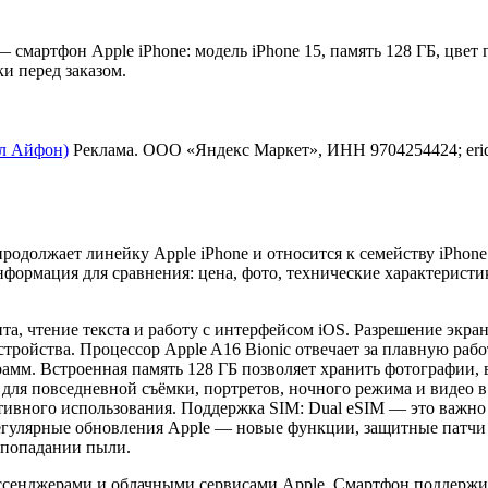
 смартфон Apple iPhone: модель iPhone 15, память 128 ГБ, цвет 
и перед заказом.
пл Айфон)
Реклама. ООО «Яндекс Маркет», ИНН 9704254424; erid:
продолжает линейку Apple iPhone и относится к семейству iPhon
формация для сравнения: цена, фото, технические характеристи
а, чтение текста и работу с интерфейсом iOS. Разрешение экран
тройства. Процессор Apple A16 Bionic отвечает за плавную раб
амм. Встроенная память 128 ГБ позволяет хранить фотографии, 
 для повседневной съёмки, портретов, ночного режима и видео 
 активного использования. Поддержка SIM: Dual eSIM — это важн
егулярные обновления Apple — новые функции, защитные патчи 
и попадании пыли.
ссенджерами и облачными сервисами Apple. Смартфон поддержива