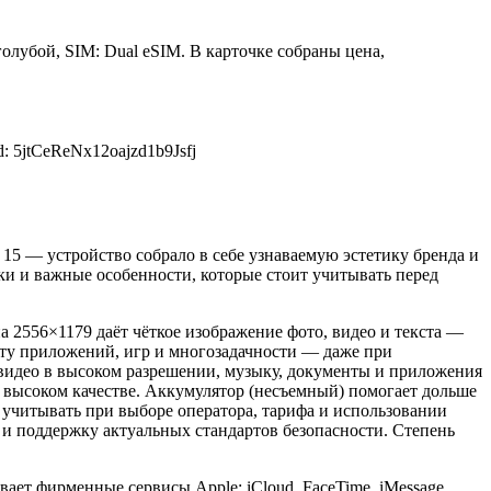
голубой, SIM: Dual eSIM. В карточке собраны цена,
 5jtCeReNx12oajzd1b9Jsfj
e 15 — устройство собрало в себе узнаваемую эстетику бренда и
ки и важные особенности, которые стоит учитывать перед
а 2556×1179 даёт чёткое изображение фото, видео и текста —
оту приложений, игр и многозадачности — даже при
видео в высоком разрешении, музыку, документы и приложения
в высоком качестве. Аккумулятор (несъемный) помогает дольше
о учитывать при выборе оператора, тарифа и использовании
и поддержку актуальных стандартов безопасности. Степень
ет фирменные сервисы Apple: iCloud, FaceTime, iMessage,