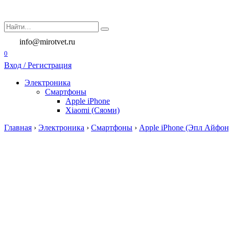
Перейти
к
Search
содержанию
for:
info@mirotvet.ru
0
Вход / Регистрация
Электроника
Смартфоны
Apple iPhone
Xiaomi (Сяоми)
Главная
›
Электроника
›
Смартфоны
›
Apple iPhone (Эпл Айфон