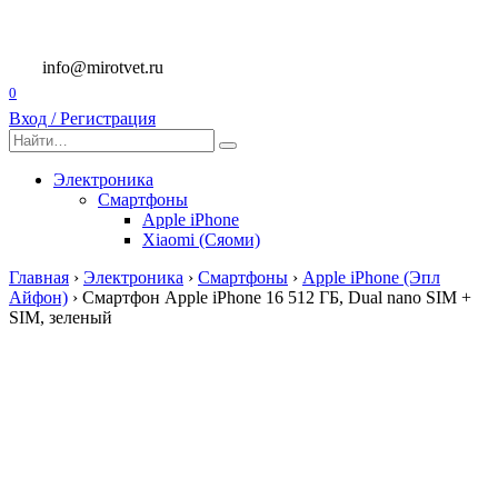
Перейти
к
содержанию
info@mirotvet.ru
0
Вход / Регистрация
Search
for:
Электроника
Смартфоны
Apple iPhone
Xiaomi (Сяоми)
Главная
›
Электроника
›
Смартфоны
›
Apple iPhone (Эпл
Айфон)
›
Смартфон Apple iPhone 16 512 ГБ, Dual nano SIM +
SIM, зеленый