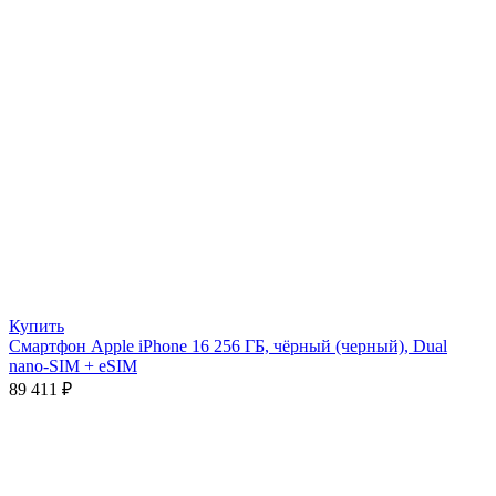
Купить
Смартфон Apple iPhone 16 256 ГБ, чёрный (черный), Dual
nano-SIM + eSIM
89 411
₽