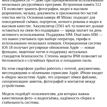
многозадачности — даже при одновременном использовании
нескольких ресурсоёмких программ. Встроенная память 512
ГБ позволяет хранить фотографии, видео в высоком
разрешении, музыку, документы и приложения без частой
очистки места. Основная камера 48 Мпикс подходит для
повседневной съёмки, портретов, ночного режима и видео в
высоком качестве. Аккумулятор (3561 мА·ч) помогает дольше
оставаться на связи без подзарядки — заряда хватает на день
активного использования. Поддержка SIM: Dual nano-SIM —
это важно учитывать при выборе оператора, тарифа и
использовании нескольких номеров. Операционная система
iOS 18 получает регулярные обновления Apple — новые
функции, защитные патчи и поддержку актуальных
стандартов безопасности. Степень защиты IP68 позволяет не
беспокоиться о случайных брызгах и попадании пыли.
На этом смартфоне удобно работать с почтой, документами,
мессенджерами и облачными сервисами Apple. iPhone входит
в общую экосистему Apple, что упрощает обмен файлами,
синхронизацию заметок, фотографий и контактов между
устройствами.
Модель подойдёт пользователям, для которых важны
качественная фото- и видеосъёмка, надёжность сборки и
стабильность системы.