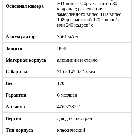
HD-видео 720p с частотой 30
Основная камера
кадров/ с; разрешение
замедленного видео: HD-видео
1080р c частотой 120 кадров/ с
или 240 кадров/ с
Аккумулятор
3561 мА·ч
Защита
IP68
Материал корпуса
алюминий и стекло
Габариты
71.6×147.6×7.8 мм
Вес
170 г
Гарантия
6 месяцев
Артикул
4769278721
Версия
для других стран
Тип корпуса
классический