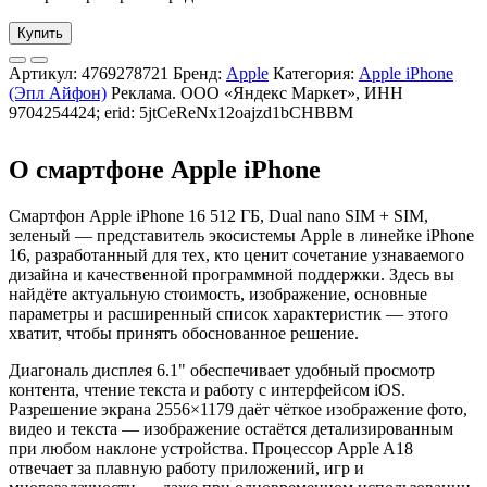
Купить
Артикул:
4769278721
Бренд:
Apple
Категория:
Apple iPhone
(Эпл Айфон)
Реклама. ООО «Яндекс Маркет», ИНН
9704254424; erid: 5jtCeReNx12oajzd1bCHBBM
О смартфоне Apple iPhone
Смартфон Apple iPhone 16 512 ГБ, Dual nano SIM + SIM,
зеленый — представитель экосистемы Apple в линейке iPhone
16, разработанный для тех, кто ценит сочетание узнаваемого
дизайна и качественной программной поддержки. Здесь вы
найдёте актуальную стоимость, изображение, основные
параметры и расширенный список характеристик — этого
хватит, чтобы принять обоснованное решение.
Диагональ дисплея 6.1" обеспечивает удобный просмотр
контента, чтение текста и работу с интерфейсом iOS.
Разрешение экрана 2556×1179 даёт чёткое изображение фото,
видео и текста — изображение остаётся детализированным
при любом наклоне устройства. Процессор Apple A18
отвечает за плавную работу приложений, игр и