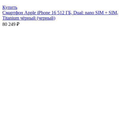
Купить
Смартфон Apple iPhone 16 512 ГБ, Dual: nano SIM + SIM,
Titanium чёрный (черный)
80 249
₽