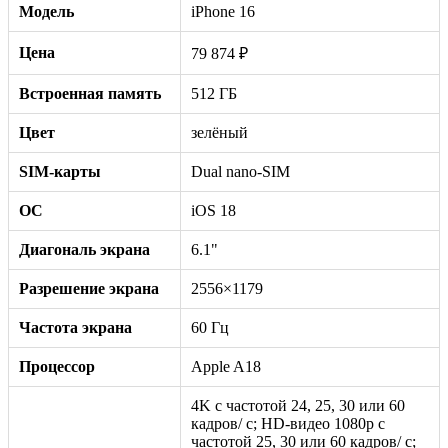
Модель
iPhone 16
Цена
79 874 ₽
Встроенная память
512 ГБ
Цвет
зелёный
SIM-карты
Dual nano-SIM
ОС
iOS 18
Диагональ экрана
6.1"
Разрешение экрана
2556×1179
Частота экрана
60 Гц
Процессор
Apple A18
4K с частотой 24, 25, 30 или 60
кадров/ с; HD-видео 1080p с
частотой 25, 30 или 60 кадров/ с;