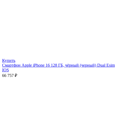
Купить
Смартфон Apple iPhone 16 128 ГБ, чёрный (черный) Dual Esim
IOS
66 757
₽