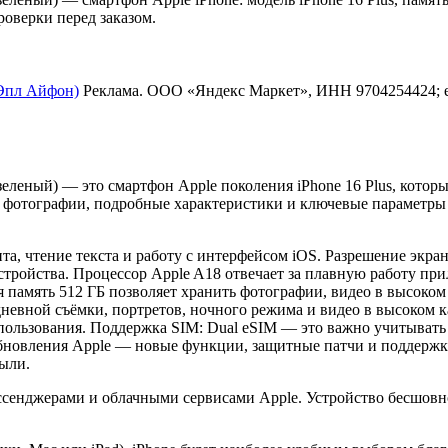
роверки перед заказом.
(Эпл Айфон)
Реклама. ООО «Яндекс Маркет», ИНН 9704254424; 
(зеленый) — это смартфон Apple поколения iPhone 16 Plus, кото
 фотографии, подробные характеристики и ключевые параметры 
а, чтение текста и работу с интерфейсом iOS. Разрешение экран
стройства. Процессор Apple A18 отвечает за плавную работу пр
 память 512 ГБ позволяет хранить фотографии, видео в высоком
невной съёмки, портретов, ночного режима и видео в высоком к
использования. Поддержка SIM: Dual eSIM — это важно учитывать
бновления Apple — новые функции, защитные патчи и поддержку
пыли.
ессенджерами и облачными сервисами Apple. Устройство бесшовн