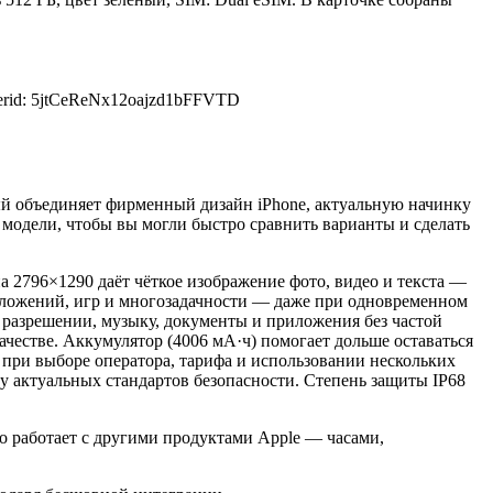
erid: 5jtCeReNx12oajzd1bFFVTD
рый объединяет фирменный дизайн iPhone, актуальную начинку
модели, чтобы вы могли быстро сравнить варианты и сделать
а 2796×1290 даёт чёткое изображение фото, видео и текста —
иложений, игр и многозадачности — даже при одновременном
 разрешении, музыку, документы и приложения без частой
ачестве. Аккумулятор (4006 мА·ч) помогает дольше оставаться
 при выборе оператора, тарифа и использовании нескольких
 актуальных стандартов безопасности. Степень защиты IP68
о работает с другими продуктами Apple — часами,