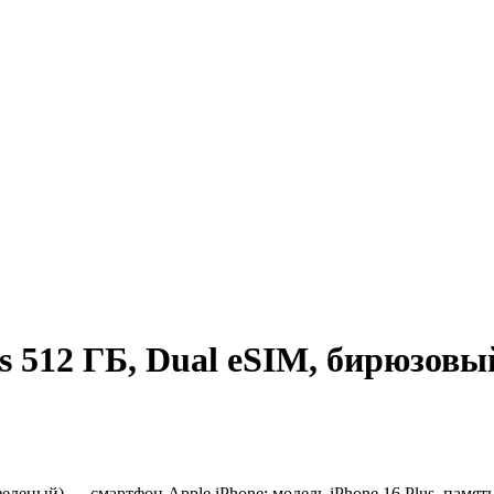
s 512 ГБ, Dual eSIM, бирюзовы
зеленый) — смартфон Apple iPhone: модель iPhone 16 Plus, память