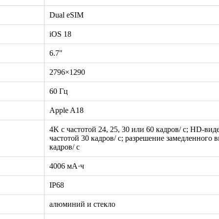
Dual eSIM
iOS 18
6.7"
2796×1290
60 Гц
Apple A18
4K с частотой 24, 25, 30 или 60 кадров/ с; HD-вид
частотой 30 кадров/ с; разрешение замедленного в
кадров/ с
4006 мА·ч
IP68
алюминий и стекло