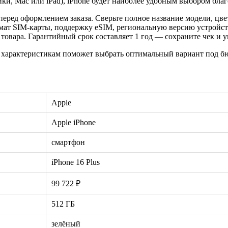
ники, Mac или iPad), iPhone будет наиболее удобным выбором бл
еред оформлением заказа. Сверьте полное название модели, цве
рмат SIM-карты, поддержку eSIM, региональную версию устройс
овара. Гарантийный срок составляет 1 год — сохраните чек и у
 характеристикам поможет выбрать оптимальный вариант под бю
Apple
Apple iPhone
смартфон
iPhone 16 Plus
99 722 ₽
512 ГБ
зелёный