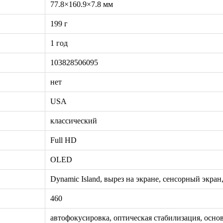
77.8×160.9×7.8 мм
199 г
1 год
103828506095
нет
USA
классический
Full HD
OLED
Dynamic Island, вырез на экране, сенсорный экран
460
автофокусировка, оптическая стабилизация, осно