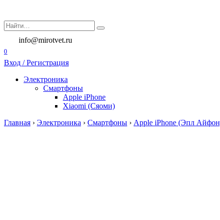
Перейти
к
Search
содержанию
for:
info@mirotvet.ru
0
Вход / Регистрация
Электроника
Смартфоны
Apple iPhone
Xiaomi (Сяоми)
Главная
›
Электроника
›
Смартфоны
›
Apple iPhone (Эпл Айфон