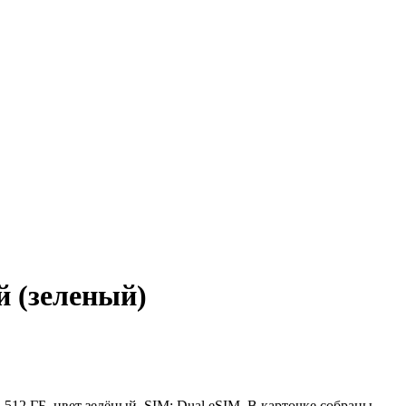
й (зеленый)
 512 ГБ, цвет зелёный, SIM: Dual eSIM. В карточке собраны