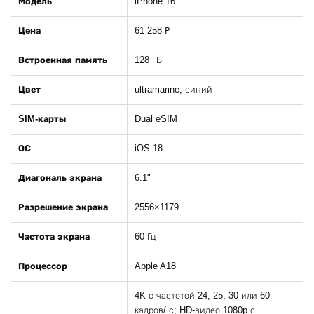
Модель
iPhone 16
Цена
61 258 ₽
Встроенная память
128 ГБ
Цвет
ultramarine, синий
SIM-карты
Dual eSIM
ОС
iOS 18
Диагональ экрана
6.1"
Разрешение экрана
2556×1179
Частота экрана
60 Гц
Процессор
Apple A18
4K с частотой 24, 25, 30 или 60
кадров/ с; HD-видео 1080p с