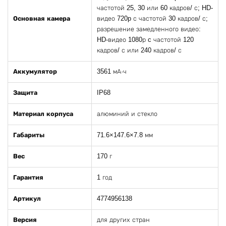
частотой 25, 30 или 60 кадров/ с; HD-
Основная камера
видео 720p с частотой 30 кадров/ с;
разрешение замедленного видео:
HD-видео 1080р c частотой 120
кадров/ с или 240 кадров/ с
Аккумулятор
3561 мА·ч
Защита
IP68
Материал корпуса
алюминий и стекло
Габариты
71.6×147.6×7.8 мм
Вес
170 г
Гарантия
1 год
Артикул
4774956138
Версия
для других стран