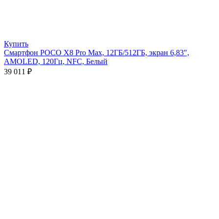
Купить
Смартфон POCO X8 Pro Max, 12ГБ/512ГБ, экран 6,83″,
AMOLED, 120Гц, NFC, Белый
39 011
₽