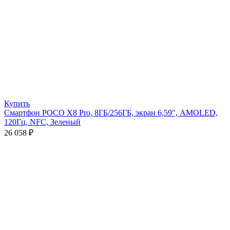
Купить
Смартфон POCO X8 Pro, 8ГБ/256ГБ, экран 6,59″, AMOLED,
120Гц, NFC, Зеленый
26 058
₽