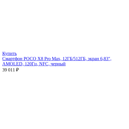
Купить
Смартфон POCO X8 Pro Max, 12ГБ/512ГБ, экран 6,83″,
AMOLED, 120Гц, NFC, черный
39 011
₽