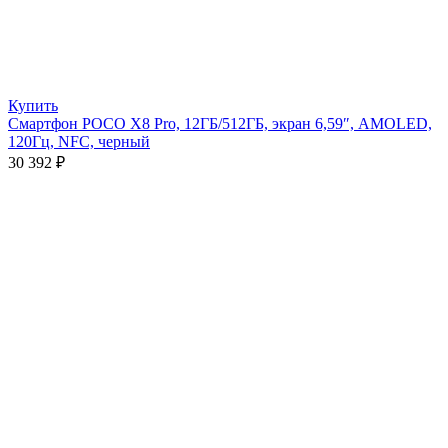
Купить
Смартфон POCO X8 Pro, 12ГБ/512ГБ, экран 6,59″, AMOLED,
120Гц, NFC, черный
30 392
₽