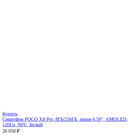
Купить
Смартфон POCO X8 Pro, 8ГБ/256ГБ, экран 6,59″, AMOLED,
120Гц, NFC, Белый
26 058
₽