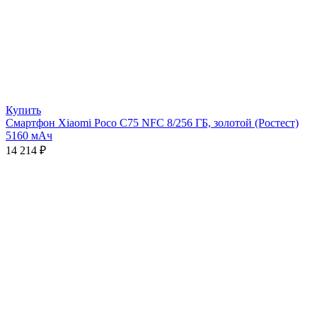
Купить
Смартфон Xiaomi Poco C75 NFC 8/256 ГБ, золотой (Ростест)
5160 мАч
14 214
₽