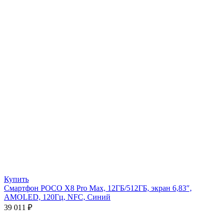
Купить
Смартфон POCO X8 Pro Max, 12ГБ/512ГБ, экран 6,83″,
AMOLED, 120Гц, NFC, Синий
39 011
₽