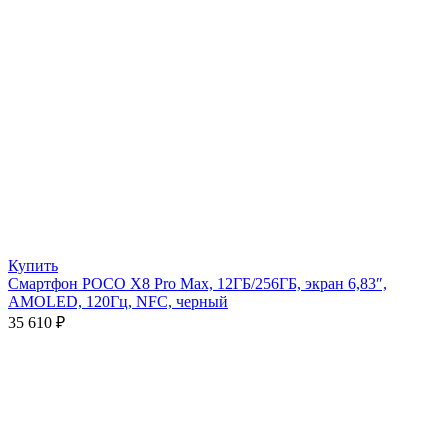
Купить
Смартфон POCO X8 Pro Max, 12ГБ/256ГБ, экран 6,83″,
AMOLED, 120Гц, NFC, черный
35 610
₽