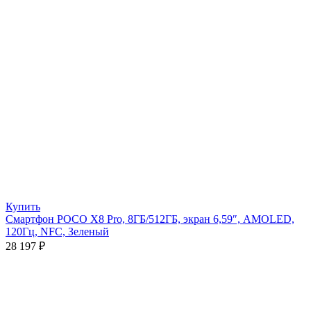
Купить
Смартфон POCO X8 Pro, 8ГБ/512ГБ, экран 6,59″, AMOLED,
120Гц, NFC, Зеленый
28 197
₽