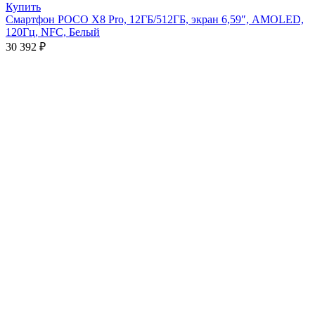
Купить
Смартфон POCO X8 Pro, 12ГБ/512ГБ, экран 6,59″, AMOLED,
120Гц, NFC, Белый
30 392
₽