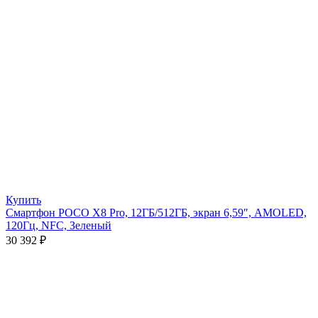
Купить
Смартфон POCO X8 Pro, 12ГБ/512ГБ, экран 6,59″, AMOLED,
120Гц, NFC, Зеленый
30 392
₽