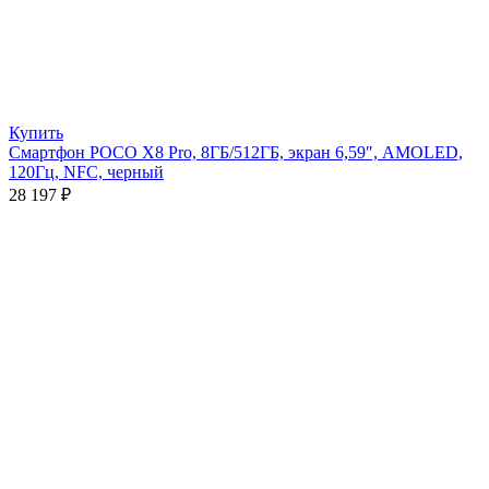
Купить
Смартфон POCO X8 Pro, 8ГБ/512ГБ, экран 6,59″, AMOLED,
120Гц, NFC, черный
28 197
₽