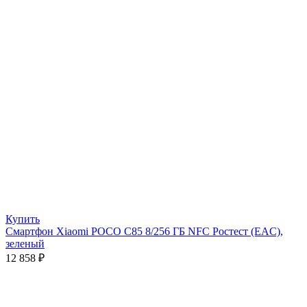
Купить
Смартфон Xiaomi POCO C85 8/256 ГБ NFC Ростест (EAC),
зеленый
12 858
₽