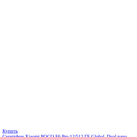
Купить
Смартфон Xiaomi POCO F6 Pro 12/512 ГБ Global, Dual nano