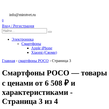
Перейти
к
содержанию
info@mirotvet.ru
0
Вход / Регистрация
Search
for:
Электроника
Смартфоны
Apple iPhone
Xiaomi (Сяоми)
Главная
›
смартфоны POCO
›
Страница 3
Смартфоны POCO — товары
с ценами от 6 508 ₽ и
характеристиками -
Страница 3 из 4