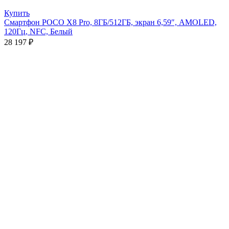
Купить
Смартфон POCO X8 Pro, 8ГБ/512ГБ, экран 6,59″, AMOLED,
120Гц, NFC, Белый
28 197
₽