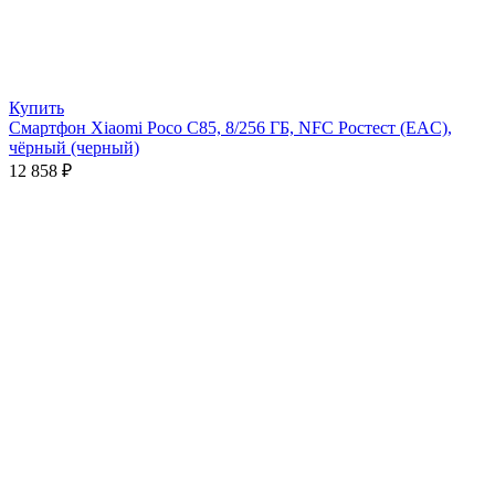
Купить
Смартфон Xiaomi Poco C85, 8/256 ГБ, NFC Ростест (EAC),
чёрный (черный)
12 858
₽