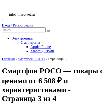
Перейти
к
содержанию
info@mirotvet.ru
0
Вход / Регистрация
Search
for:
Электроника
Смартфоны
Apple iPhone
Xiaomi (Сяоми)
Главная
›
смартфон POCO
›
Страница 3
Смартфон POCO — товары с
ценами от 6 508 ₽ и
характеристиками -
Страница 3 из 4