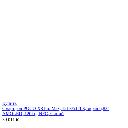
Купить
Смартфон POCO X8 Pro Max, 12ГБ/512ГБ, экран 6,83″,
AMOLED, 120Гц, NFC, Синий
39 011
₽