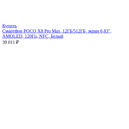
Купить
Смартфон POCO X8 Pro Max, 12ГБ/512ГБ, экран 6,83″,
AMOLED, 120Гц, NFC, Белый
39 011
₽