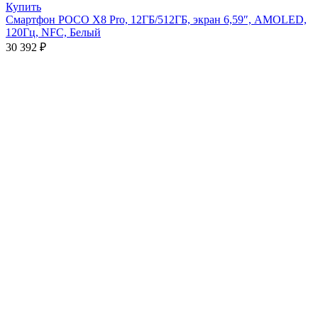
Купить
Смартфон POCO X8 Pro, 12ГБ/512ГБ, экран 6,59″, AMOLED,
120Гц, NFC, Белый
30 392
₽