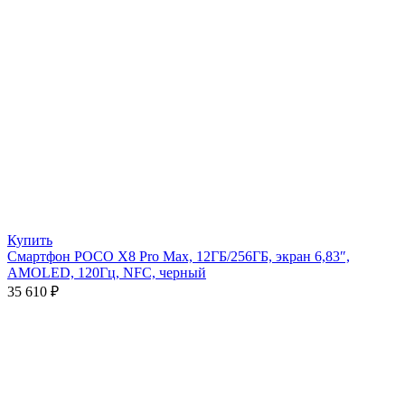
Купить
Смартфон POCO X8 Pro Max, 12ГБ/256ГБ, экран 6,83″,
AMOLED, 120Гц, NFC, черный
35 610
₽