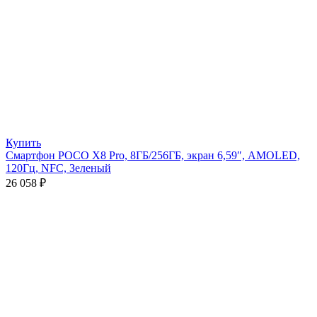
Купить
Смартфон POCO X8 Pro, 8ГБ/256ГБ, экран 6,59″, AMOLED,
120Гц, NFC, Зеленый
26 058
₽