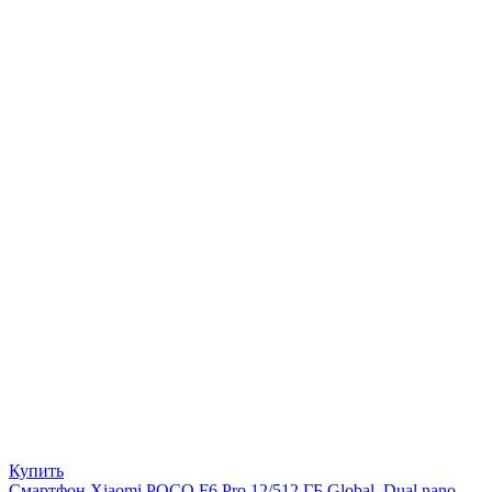
Купить
Смартфон Xiaomi POCO F6 Pro 12/512 ГБ Global, Dual nano