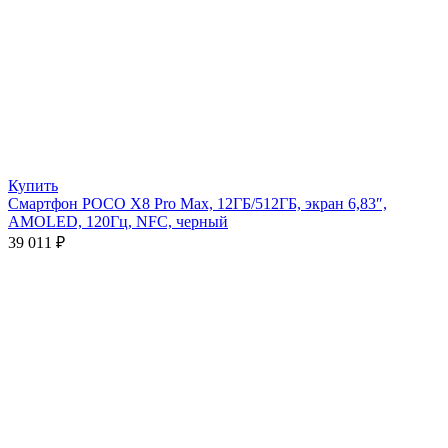
Купить
Смартфон POCO X8 Pro Max, 12ГБ/512ГБ, экран 6,83″,
AMOLED, 120Гц, NFC, черный
39 011
₽