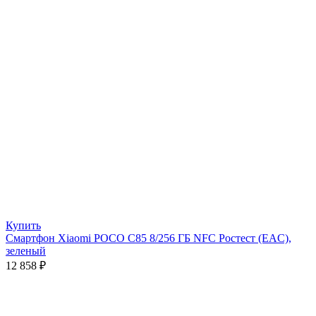
Купить
Смартфон Xiaomi POCO C85 8/256 ГБ NFC Ростест (EAC),
зеленый
12 858
₽