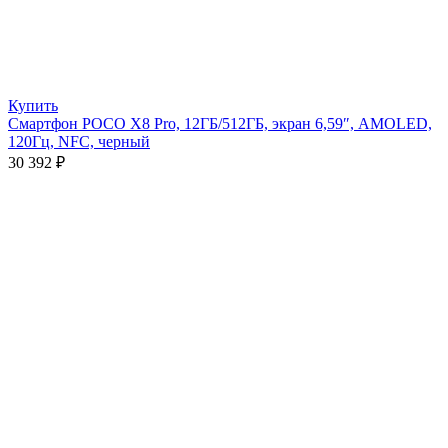
Купить
Смартфон POCO X8 Pro, 12ГБ/512ГБ, экран 6,59″, AMOLED,
120Гц, NFC, черный
30 392
₽