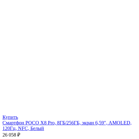
Купить
Смартфон POCO X8 Pro, 8ГБ/256ГБ, экран 6,59″, AMOLED,
120Гц, NFC, Белый
26 058
₽