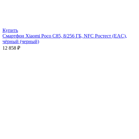
Купить
Смартфон Xiaomi Poco C85, 8/256 ГБ, NFC Ростест (EAC),
чёрный (черный)
12 858
₽