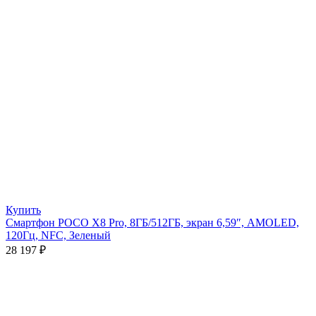
Купить
Смартфон POCO X8 Pro, 8ГБ/512ГБ, экран 6,59″, AMOLED,
120Гц, NFC, Зеленый
28 197
₽