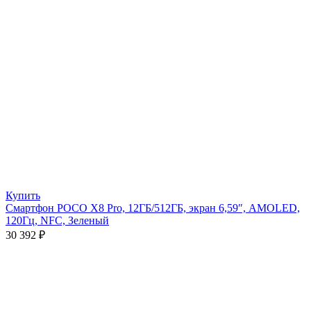
Купить
Смартфон POCO X8 Pro, 12ГБ/512ГБ, экран 6,59″, AMOLED,
120Гц, NFC, Зеленый
30 392
₽