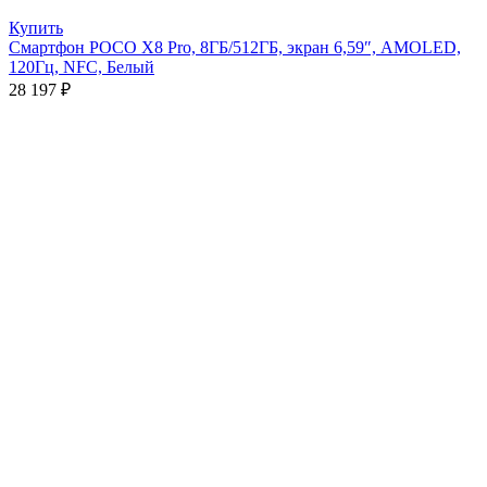
Купить
Смартфон POCO X8 Pro, 8ГБ/512ГБ, экран 6,59″, AMOLED,
120Гц, NFC, Белый
28 197
₽