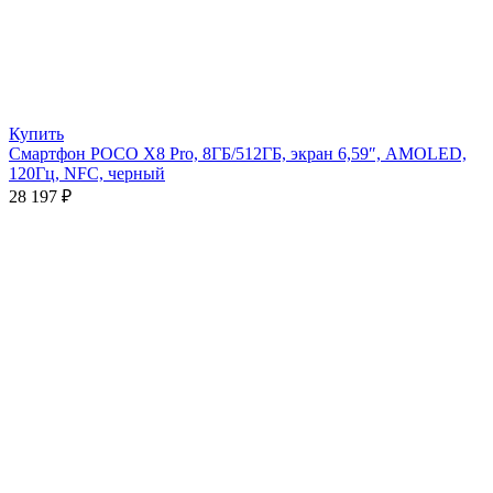
Купить
Смартфон POCO X8 Pro, 8ГБ/512ГБ, экран 6,59″, AMOLED,
120Гц, NFC, черный
28 197
₽