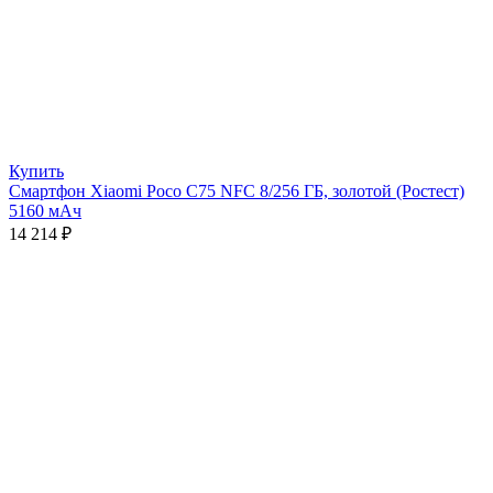
Купить
Смартфон Xiaomi Poco C75 NFC 8/256 ГБ, золотой (Ростест)
5160 мАч
14 214
₽