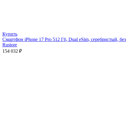
Купить
Смартфон iPhone 17 Pro 512 Гб, Dual eSim, серебристый, без
Rustore
154 032
₽