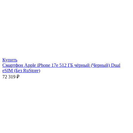
Купить
Смартфон Apple iPhone 17e 512 ГБ чёрный (Черный) Dual
eSIM (Без RuStore)
72 319
₽