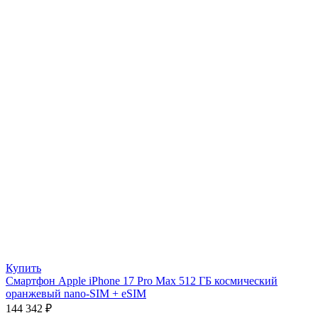
Купить
Смартфон Apple iPhone 17 Pro Max 512 ГБ космический
оранжевый nano-SIM + eSIM
144 342
₽