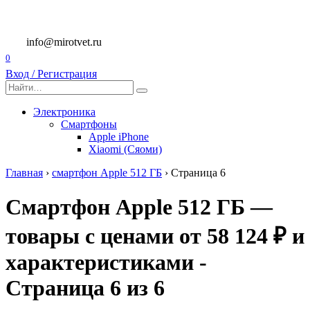
Перейти
к
содержанию
info@mirotvet.ru
0
Вход / Регистрация
Search
for:
Электроника
Смартфоны
Apple iPhone
Xiaomi (Сяоми)
Главная
›
смартфон Apple 512 ГБ
›
Страница 6
Смартфон Apple 512 ГБ —
товары с ценами от 58 124 ₽ и
характеристиками -
Страница 6 из 6