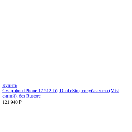
Купить
Смартфон iPhone 17 512 Гб, Dual eSim, голубая мгла (Mist
синий), без Rustore
121 940
₽