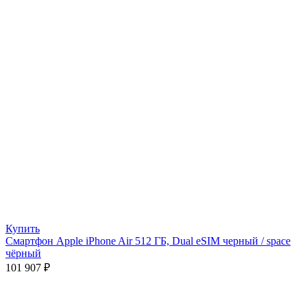
Купить
Смартфон Apple iPhone Air 512 ГБ, Dual eSIM черный / space
чёрный
101 907
₽