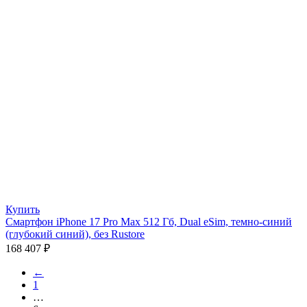
Купить
Смартфон iPhone 17 Pro Max 512 Гб, Dual eSim, темно-синий
(глубокий синий), без Rustore
168 407
₽
←
1
…