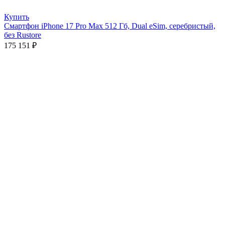
Купить
Смартфон iPhone 17 Pro Max 512 Гб, Dual eSim, серебристый,
без Rustore
175 151
₽