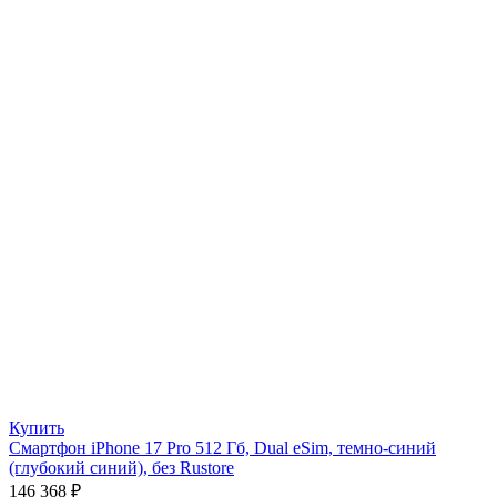
Купить
Смартфон iPhone 17 Pro 512 Гб, Dual eSim, темно-синий
(глубокий синий), без Rustore
146 368
₽