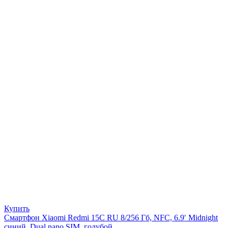
Купить
Смартфон Xiaomi Redmi 15C RU 8/256 Гб, NFC, 6.9′ Midnight
синий, Dual nano SIM, голубой