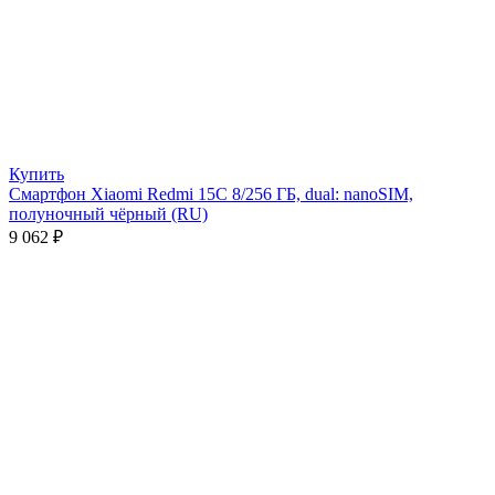
Купить
Смартфон Xiaomi Redmi 15C 8/256 ГБ, dual: nanoSIM,
полуночный чёрный (RU)
9 062
₽