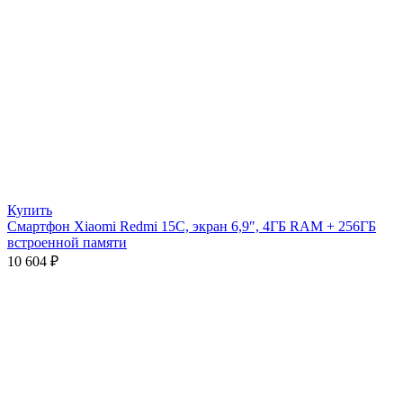
Купить
Смартфон Xiaomi Redmi 15C, экран 6,9″, 4ГБ RAM + 256ГБ
встроенной памяти
10 604
₽