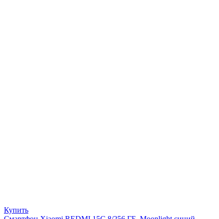
Купить
Смартфон Xiaomi REDMI 15C 8/256 ГБ, Moonlight синий