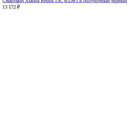
Смартфон Xiaomi Redmi 15C 8/256 ГБ полуночный чёрный
13 172
₽