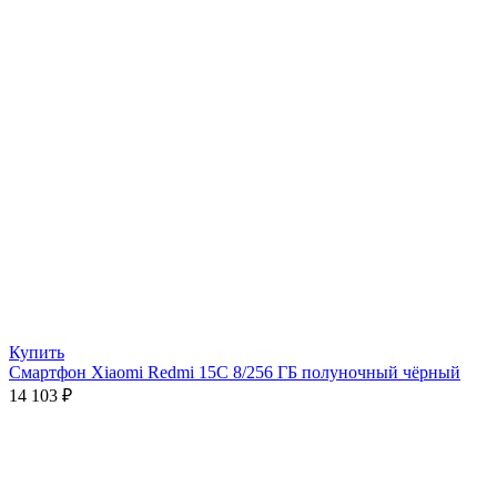
Купить
Смартфон Xiaomi Redmi 15C 8/256 ГБ полуночный чёрный
14 103
₽