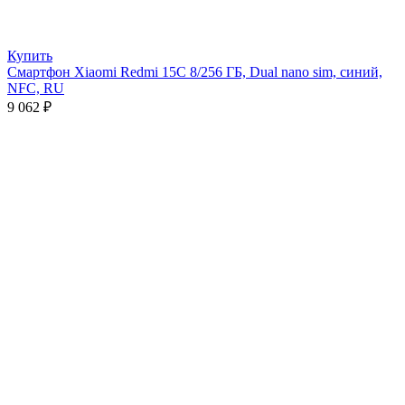
Купить
Смартфон Xiaomi Redmi 15C 8/256 ГБ, Dual nano sim, синий,
NFC, RU
9 062
₽