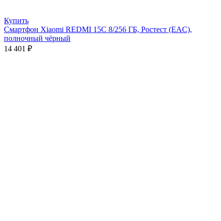
Купить
Смартфон Xiaomi REDMI 15C 8/256 ГБ, Ростест (EAC),
полночный чёрный
14 401
₽