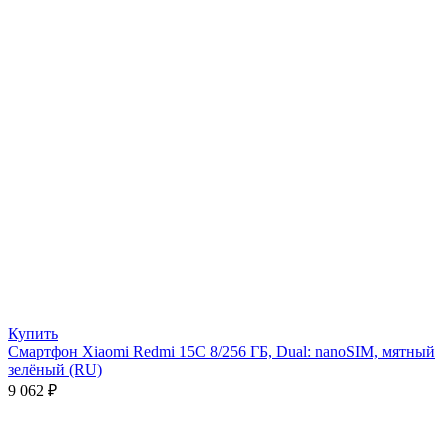
Купить
Смартфон Xiaomi Redmi 15C 8/256 ГБ, Dual: nanoSIM, мятный
зелёный (RU)
9 062
₽