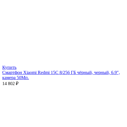
Купить
Смартфон Xiaomi Redmi 15C 8/256 ГБ чёрный, черный, 6.9″,
камера 50Мп.
14 802
₽