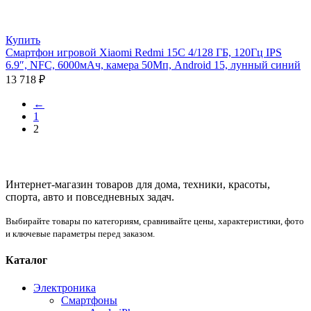
Купить
Смартфон игровой Xiaomi Redmi 15C 4/128 ГБ, 120Гц IPS
6.9″, NFC, 6000мAч, камера 50Мп, Android 15, лунный синий
13 718
₽
←
1
2
Интернет-магазин товаров для дома, техники, красоты,
спорта, авто и повседневных задач.
Выбирайте товары по категориям, сравнивайте цены, характеристики, фото
и ключевые параметры перед заказом.
Каталог
Электроника
Смартфоны