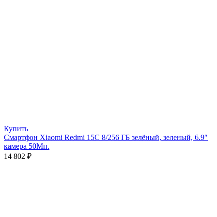
Купить
Смартфон Xiaomi Redmi 15C 8/256 ГБ зелёный, зеленый, 6.9″
камера 50Мп.
14 802
₽