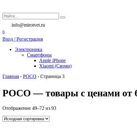
Перейти
к
Search
содержанию
for:
info@mirotvet.ru
0
Вход / Регистрация
Электроника
Смартфоны
Apple iPhone
Xiaomi (Сяоми)
Главная
›
POCO
›
Страница 3
POCO — товары с ценами от 6 
Отображение 49–72 из 93