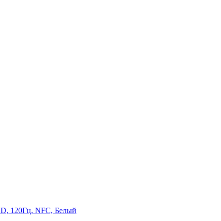
D, 120Гц, NFC, Белый