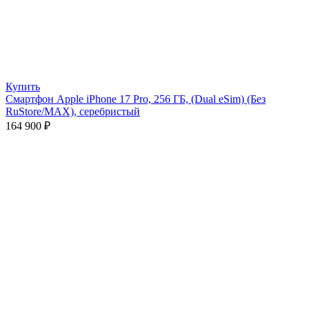
Купить
Смартфон Apple iPhone 17 Pro, 256 ГБ, (Dual eSim) (Без
RuStore/MAX), серебристый
164 900
₽