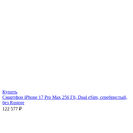
Купить
Смартфон iPhone 17 Pro Max 256 Гб, Dual eSim, серебристый,
без Rustore
122 577
₽