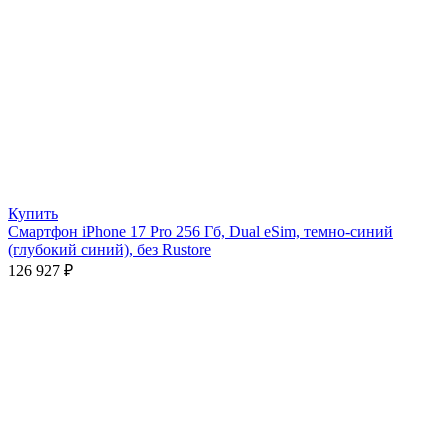
Купить
Смартфон iPhone 17 Pro 256 Гб, Dual eSim, темно-синий
(глубокий синий), без Rustore
126 927
₽