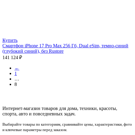
Купить
Смартфон iPhone 17 Pro Max 256 Гб, Dual eSim, темно-синий
(глубокий синий), без Rustore
141 124
₽
←
1
…
8
Интернет-магазин товаров для дома, техники, красоты,
спорта, авто и повседневных задач.
Выбирайте товары по категориям, сравнивайте цены, характеристики, фото
и ключевые параметры перед заказом.