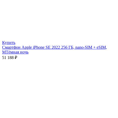
Купить
Смартфон Apple iPhone SE 2022 256 ГБ, nano-SIM + eSIM,
МТёмная ночь
51 188
₽