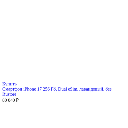
Купить
Смартфон iPhone 17 256 Гб, Dual eSim, лавандовый, без
Rustore
80 040
₽