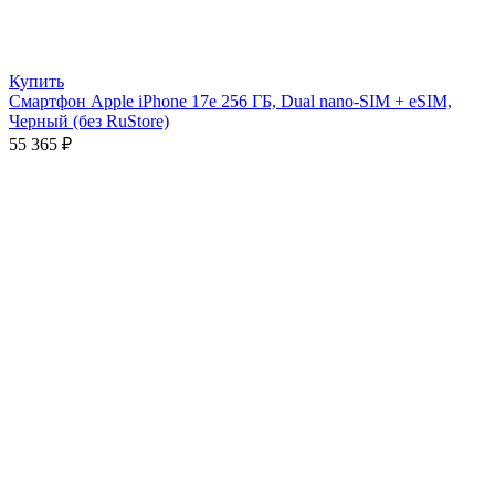
Купить
Смартфон Apple iPhone 17e 256 ГБ, Dual nano-SIM + eSIM,
Черный (без RuStore)
55 365
₽