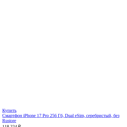
Купить
Смартфон iPhone 17 Pro 256 Гб, Dual eSim, серебристый, без
Rustore
118 224
₽