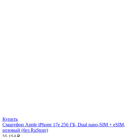
Купить
Смартфон Apple iPhone 17e 256 ГБ, Dual nano-SIM + eSIM,
розовый (без RuStore)
55 154
₽