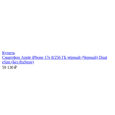
Купить
Смартфон Apple iPhone 17e 8/256 ГБ чёрный (Черный) Dual
eSim (Без RuStore)
59 130
₽