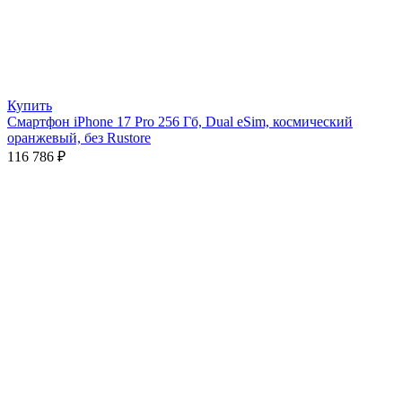
Купить
Смартфон iPhone 17 Pro 256 Гб, Dual eSim, космический
оранжевый, без Rustore
116 786
₽