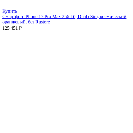
Купить
Смартфон iPhone 17 Pro Max 256 Гб, Dual eSim, космический
оранжевый, без Rustore
125 451
₽