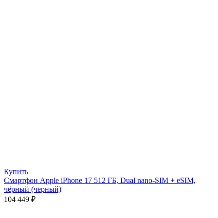
Купить
Смартфон Apple iPhone 17 512 ГБ, Dual nano-SIM + eSIM,
чёрный (черный)
104 449
₽