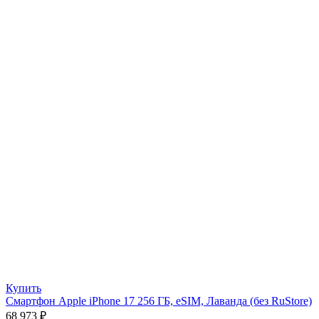
Купить
Смартфон Apple iPhone 17 256 ГБ, eSIM, Лаванда (без RuStore)
68 973
₽