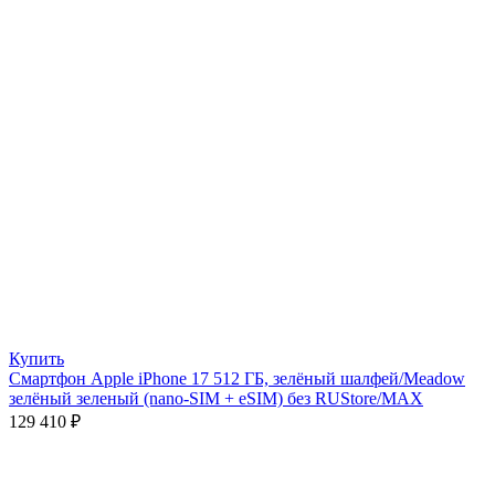
Купить
Смартфон Apple iPhone 17 512 ГБ, зелёный шалфей/Meadow
зелёный зеленый (nano-SIM + eSIM) без RUStore/MAX
129 410
₽