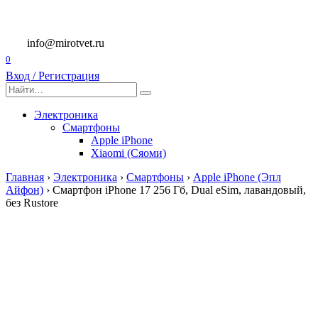
Перейти
к
содержанию
info@mirotvet.ru
0
Вход / Регистрация
Search
for:
Электроника
Смартфоны
Apple iPhone
Xiaomi (Сяоми)
Главная
›
Электроника
›
Смартфоны
›
Apple iPhone (Эпл
Айфон)
›
Смартфон iPhone 17 256 Гб, Dual eSim, лавандовый,
без Rustore