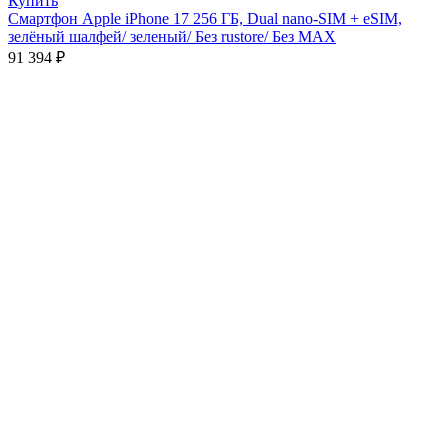
Купить
Смартфон Apple iPhone 17 256 ГБ, Dual nano-SIM + eSIM,
зелёный шалфей/ зеленый/ Без rustore/ Без MAX
91 394
₽