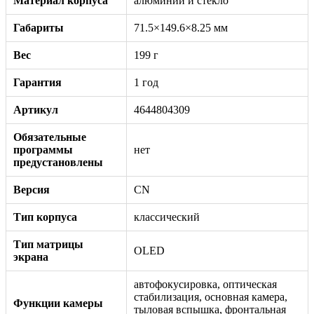
Материал корпуса
алюминий и стекло
Габариты
71.5×149.6×8.25 мм
Вес
199 г
Гарантия
1 год
Артикул
4644804309
Обязательные
программы
нет
предустановлены
Версия
CN
Тип корпуса
классический
Тип матрицы
OLED
экрана
автофокусировка, оптическая
стабилизация, основная камера,
Функции камеры
тыловая вспышка, фронтальная