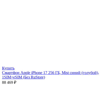
Купить
Смартфон Apple iPhone 17 256 ГБ, Mist синий (голубой),
1SIM+eSIM (Без RuStore)
88 469
₽