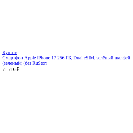
Купить
Смартфон Apple iPhone 17 256 ГБ, Dual eSIM, зелёный шалфей
(зеленый) (без RuStor)
71 716
₽