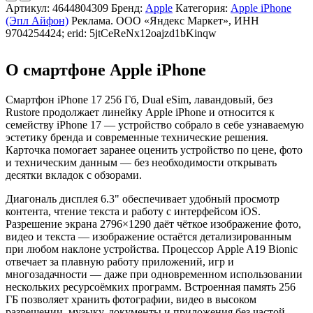
Артикул:
4644804309
Бренд:
Apple
Категория:
Apple iPhone
(Эпл Айфон)
Реклама. ООО «Яндекс Маркет», ИНН
9704254424; erid: 5jtCeReNx12oajzd1bKinqw
О смартфоне Apple iPhone
Смартфон iPhone 17 256 Гб, Dual eSim, лавандовый, без
Rustore продолжает линейку Apple iPhone и относится к
семейству iPhone 17 — устройство собрало в себе узнаваемую
эстетику бренда и современные технические решения.
Карточка помогает заранее оценить устройство по цене, фото
и техническим данным — без необходимости открывать
десятки вкладок с обзорами.
Диагональ дисплея 6.3" обеспечивает удобный просмотр
контента, чтение текста и работу с интерфейсом iOS.
Разрешение экрана 2796×1290 даёт чёткое изображение фото,
видео и текста — изображение остаётся детализированным
при любом наклоне устройства. Процессор Apple A19 Bionic
отвечает за плавную работу приложений, игр и
многозадачности — даже при одновременном использовании
нескольких ресурсоёмких программ. Встроенная память 256
ГБ позволяет хранить фотографии, видео в высоком
разрешении, музыку, документы и приложения без частой