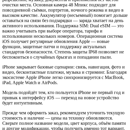
очистки места. Основная камера 48 Мпикс подходит для
повседневной съёмки, портретов, ночного режима и видео в
высоком качестве. Аккумулятор (несъемный) помогает дольше
оставаться на связи без подзарядки — заряда хватает на день
активного использования. Поддержка SIM: Dual eSIM — это
важно учитывать при выборе оператора, тарифа и
использовании нескольких номеров. Операционная система
iOS получает регулярные обновления Apple — новые
функции, защитные патчи и поддержку актуальных
стандартов безопасности. Степень защиты IP68 позволяет не
беспокоиться о случайных брызгах и попадании пыли.
iPhone закрывает базовые сценарии: связь, навигация, фото и
видео, бесконтактные платежи, музыка и стриминг. Благодаря
экосистеме Apple iPhone легко синхронизируется с MacBook,
iPad, Apple Watch и AirPods.
Модель подойдёт тем, кто пользуется iPhone не первый год и
привык к интерфейсу iOS — переход на новое устройство
будет интуитивным.
Прежде чем оформить заказ, рекомендуем уточнить текущую
стоимость и наличие — цены на технику обновляются.
Сверьте полное название модели, цвет корпуса, объём памяти
и другие модификации, чтобы получить именно тот вариант,