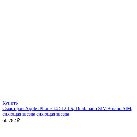
Купить
Смартфон Apple iPhone 14 512 ГБ, Dual: nano SIM + nano SIM,
сияющая звезда сияющая звезда
66 782
₽