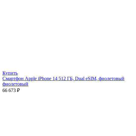
Купить
Смартфон Apple iPhone 14 512 ГБ, Dual eSIM, фиолетовый
фиолетовый
66 673
₽