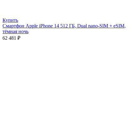
Купить
Смартфон Apple iPhone 14 512 ГБ, Dual nano-SIM + eSIM,
тёмная ночь
62 481
₽