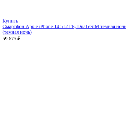
Купить
Смартфон Apple iPhone 14 512 ГБ, Dual eSIM тёмная ночь
(темная ночь)
59 675
₽