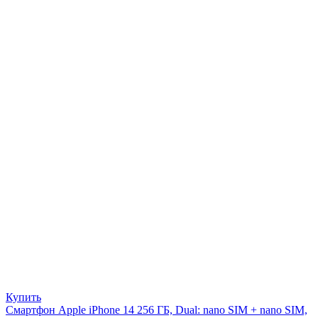
Купить
Смартфон Apple iPhone 14 256 ГБ, Dual: nano SIM + nano SIM,