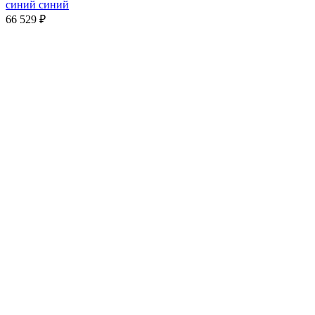
синий синий
66 529
₽