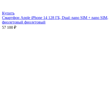
Купить
Смартфон Apple iPhone 14 128 ГБ, Dual: nano SIM + nano SIM,
фиолетовый фиолетовый
57 100
₽