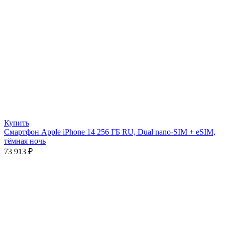
Купить
Смартфон Apple iPhone 14 256 ГБ RU, Dual nano-SIM + eSIM,
тёмная ночь
73 913
₽