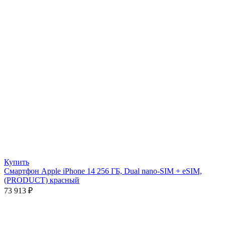
Купить
Смартфон Apple iPhone 14 256 ГБ, Dual nano-SIM + eSIM,
(PRODUCT) красный
73 913
₽