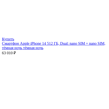
Купить
Смартфон Apple iPhone 14 512 ГБ, Dual: nano SIM + nano SIM,
тёмная ночь тёмная ночь
63 010
₽