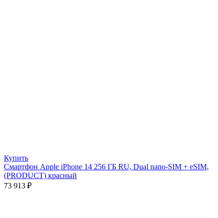
Купить
Смартфон Apple iPhone 14 256 ГБ RU, Dual nano-SIM + eSIM,
(PRODUCT) красный
73 913
₽