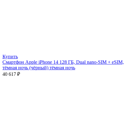
Купить
Смартфон Apple iPhone 14 128 ГБ, Dual nano-SIM + eSIM,
тёмная ночь (чёрный) тёмная ночь
40 617
₽