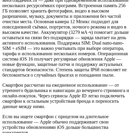
многозадачности — даже при одновременном использовании
нескольких ресурсоёмких программ. Встроенная память 256
ГБ позволяет хранить фотографии, видео в высоком
разрешении, музыку, документы и приложения без частой
очистки места. Основная камера 12 Мпикс подходит для
повседневной съёмки, портретов, ночного режима и видео в
высоком качестве. Аккумулятор (3279 мА·ч) помогает дольше
оставаться на связи без подзарядки — заряда хватает на день
активного использования. Поддержка SIM: Dual nano-nano-
SIM + eSIM — это важно учитывать при выборе оператора,
тарифа и использовании нескольких номеров. Операционная
система iOS 16 получает регулярные обновления Apple —
новые функции, защитные патчи и поддержку актуальных
стандартов безопасности. Степень защиты IP68 позволяет не
беспокоиться о случайных брызгах и попадании пыли.
Смартфон рассчитан на ежедневное использование — от
утреннего будильника и навигации до вечернего стриминга и
онлайн-покупок. Через сервисы Apple ID легко подключить
смартфон к остальным устройствам бренда и переносить
данные между ними.
Если вы ищете смартфон с прицелом на длительное
использование — Apple обычно поддерживает свои
устройства обновлениями iOS дольше большинства
конкурентов.