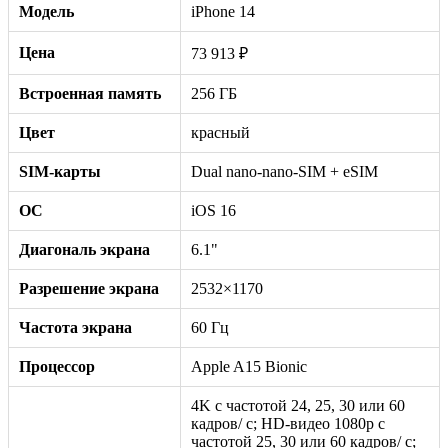
Модель
iPhone 14
Цена
73 913 ₽
Встроенная память
256 ГБ
Цвет
красный
SIM-карты
Dual nano-nano-SIM + eSIM
ОС
iOS 16
Диагональ экрана
6.1"
Разрешение экрана
2532×1170
Частота экрана
60 Гц
Процессор
Apple A15 Bionic
4K с частотой 24, 25, 30 или 60
кадров/ с; HD-видео 1080p с
частотой 25, 30 или 60 кадров/ с;