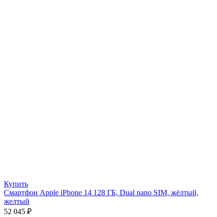
Купить
Смартфон Apple iPhone 14 128 ГБ, Dual nano SIM, жёлтый,
желтый
52 045
₽