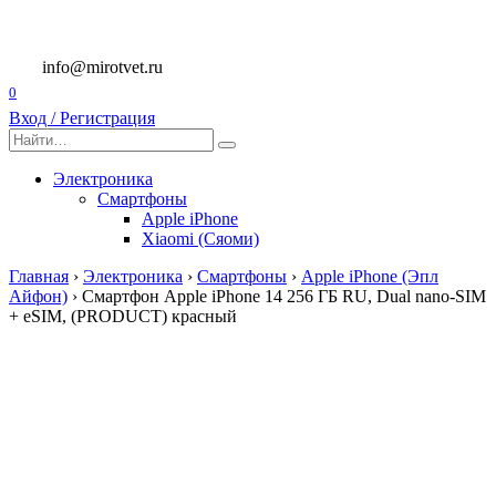
Перейти
к
содержанию
info@mirotvet.ru
0
Вход / Регистрация
Search
for:
Электроника
Смартфоны
Apple iPhone
Xiaomi (Сяоми)
Главная
›
Электроника
›
Смартфоны
›
Apple iPhone (Эпл
Айфон)
›
Смартфон Apple iPhone 14 256 ГБ RU, Dual nano-SIM
+ eSIM, (PRODUCT) красный