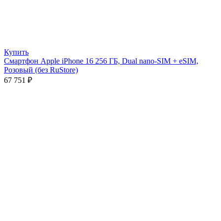
Купить
Смартфон Apple iPhone 16 256 ГБ, Dual nano-SIM + eSIM,
Розовый (без RuStore)
67 751
₽