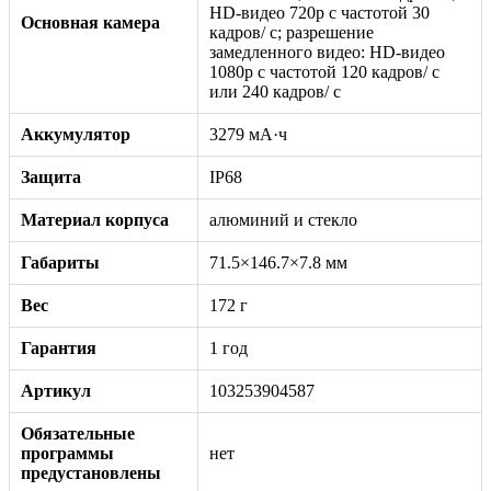
HD-видео 720p с частотой 30
Основная камера
кадров/ с; разрешение
замедленного видео: HD-видео
1080р c частотой 120 кадров/ с
или 240 кадров/ с
Аккумулятор
3279 мА·ч
Защита
IP68
Материал корпуса
алюминий и стекло
Габариты
71.5×146.7×7.8 мм
Вес
172 г
Гарантия
1 год
Артикул
103253904587
Обязательные
программы
нет
предустановлены