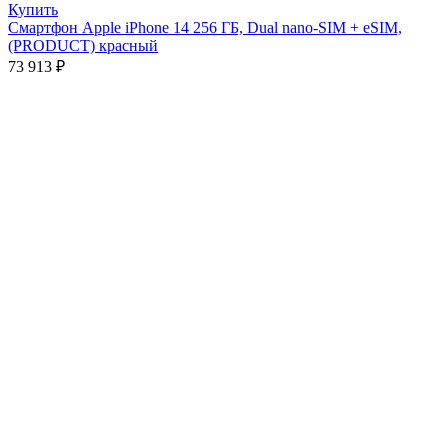
Купить
Смартфон Apple iPhone 14 256 ГБ, Dual nano-SIM + eSIM,
(PRODUCT) красный
73 913
₽