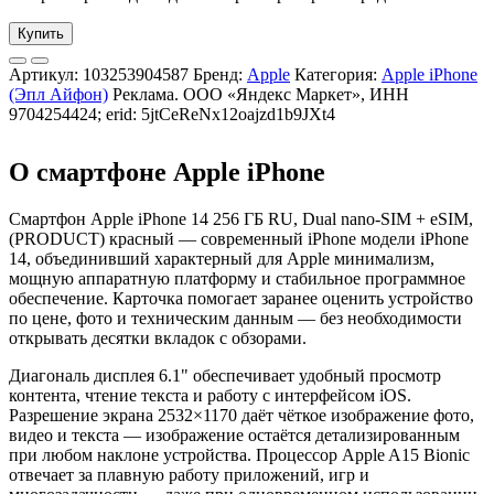
Купить
Артикул:
103253904587
Бренд:
Apple
Категория:
Apple iPhone
(Эпл Айфон)
Реклама. ООО «Яндекс Маркет», ИНН
9704254424; erid: 5jtCeReNx12oajzd1b9JXt4
О смартфоне Apple iPhone
Смартфон Apple iPhone 14 256 ГБ RU, Dual nano-SIM + eSIM,
(PRODUCT) красный — современный iPhone модели iPhone
14, объединивший характерный для Apple минимализм,
мощную аппаратную платформу и стабильное программное
обеспечение. Карточка помогает заранее оценить устройство
по цене, фото и техническим данным — без необходимости
открывать десятки вкладок с обзорами.
Диагональ дисплея 6.1" обеспечивает удобный просмотр
контента, чтение текста и работу с интерфейсом iOS.
Разрешение экрана 2532×1170 даёт чёткое изображение фото,
видео и текста — изображение остаётся детализированным
при любом наклоне устройства. Процессор Apple A15 Bionic
отвечает за плавную работу приложений, игр и