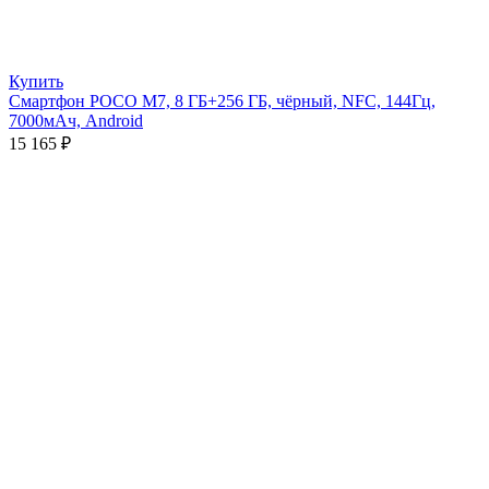
Купить
Смартфон POCO M7, 8 ГБ+256 ГБ, чёрный, NFC, 144Гц,
7000мАч, Android
15 165
₽