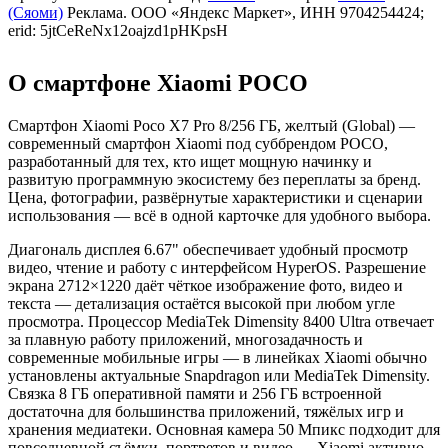
(Сяоми)
Реклама. ООО «Яндекс Маркет», ИНН 9704254424;
erid: 5jtCeReNx12oajzd1pHKpsH
О смартфоне Xiaomi POCO
Смартфон Xiaomi Poco X7 Pro 8/256 ГБ, желтый (Global) —
современный смартфон Xiaomi под суббрендом POCO,
разработанный для тех, кто ищет мощную начинку и
развитую программную экосистему без переплаты за бренд.
Цена, фотографии, развёрнутые характеристики и сценарии
использования — всё в одной карточке для удобного выбора.
Диагональ дисплея 6.67" обеспечивает удобный просмотр
видео, чтение и работу с интерфейсом HyperOS. Разрешение
экрана 2712×1220 даёт чёткое изображение фото, видео и
текста — детализация остаётся высокой при любом угле
просмотра. Процессор MediaTek Dimensity 8400 Ultra отвечает
за плавную работу приложений, многозадачность и
современные мобильные игры — в линейках Xiaomi обычно
установлены актуальные Snapdragon или MediaTek Dimensity.
Связка 8 ГБ оперативной памяти и 256 ГБ встроенной
достаточна для большинства приложений, тяжёлых игр и
хранения медиатеки. Основная камера 50 Мпикс подходит для
повседневной съёмки, портретов и видео — Xiaomi активно