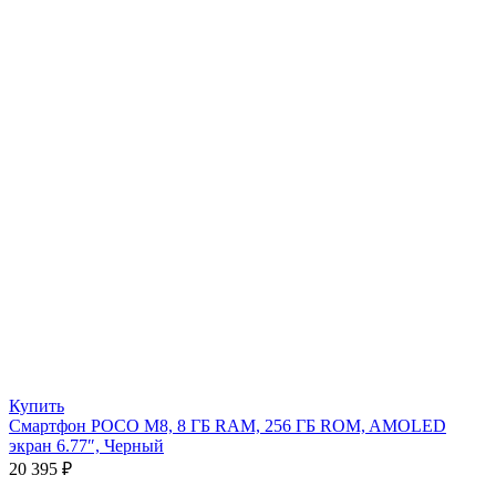
Купить
Смартфон POCO M8, 8 ГБ RAM, 256 ГБ ROM, AMOLED
экран 6.77″, Черный
20 395
₽