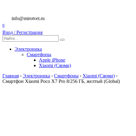
Перейти
к
содержанию
info@mirotvet.ru
0
Вход / Регистрация
Search
for:
Электроника
Смартфоны
Apple iPhone
Xiaomi (Сяоми)
Главная
›
Электроника
›
Смартфоны
›
Xiaomi (Сяоми)
›
Смартфон Xiaomi Poco X7 Pro 8/256 ГБ, желтый (Global)