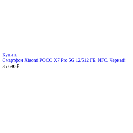
Купить
Смартфон Xiaomi POCO X7 Pro 5G 12/512 ГБ, NFC, Черный
35 690
₽