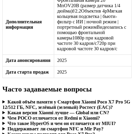
Фронтальная камера 20
МпOV20B (размер датчика 1/4
дюйма)f/2.2Объектив 4pМягкая
кольцевая подсветка | бьюти-
Дополнительная
фильтр с ИИ | ночной режим |
информация
портретный режимВидеозапись с
помощью фронтальной
камеры1080p при кадровой
частоте 30 кадров/с720p при
кадровой частоте 30 кадров/с
Дата анонсирования
2025
Дата старта продаж
2025
Часто задаваемые вопросы
Какой объём памяти у Смартфон Xiaomi Poco X7 Pro 5G
12/512 ГБ, NFC, зелёный (зеленый) Ростест (EAC)?
Какая версия Xiaomi лучше — Global или CN?
Чем POCO отличается от Redmi и Xiaomi?
Что такое HyperOS и чем он отличается от MIUI?
Поддерживает ли смартфон NFC и Mir Pay?