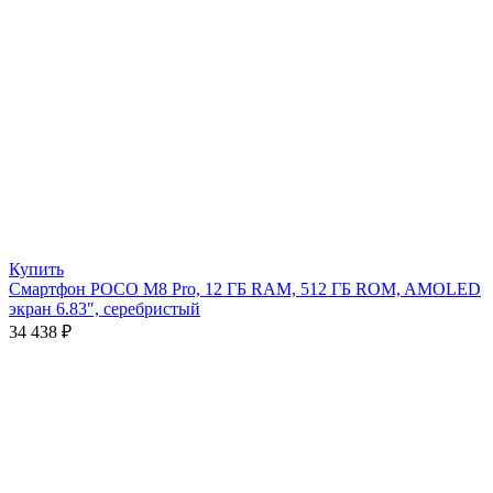
Купить
Смартфон POCO M8 Pro, 12 ГБ RAM, 512 ГБ ROM, AMOLED
экран 6.83″, серебристый
34 438
₽