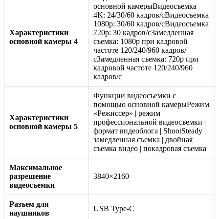
основной камерыВидеосъемка
4K: 24/30/60 кадров/сВидеосъемка
1080p: 30/60 кадров/сВидеосъемка
Характеристики
720p: 30 кадров/сЗамедленная
основной камеры 4
съемка: 1080p при кадровой
частоте 120/240/960 кадров/
сЗамедленная съемка: 720p при
кадровой частоте 120/240/960
кадров/с
Функции видеосъемки с
помощью основной камерыРежим
«Режиссер» | режим
Характеристики
профессиональной видеосъемки |
основной камеры 5
формат видеоблога | ShootSteady |
замедленная съемка | двойная
съемка видео | покадровая съемка
Максимальное
разрешение
3840×2160
видеосъемки
Разъем для
USB Type-C
наушников