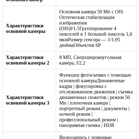
Основная камера 50 Мп с OIS
Оптическая стабилизация
изображения
Характеристики
(OIS)f/1.5Группирование 4
основной камеры
пикселей в 1 большой пиксель 1,6
мкмРазмер сенсора — 1/1,95
дюймаОбъектив 6P
Характеристики
8 МП, Сверхширокоугольная
основной камеры 2
камера, f/2.2
Функции фотосъемки с помощью
основной камерыДинамичные
кадры | фокусировка с
отслеживанием движения | съемка
Характеристики
динамичных сюжетов | режим 50
основной камеры 3
Мп | пленочная камера |
портретный режим | документы |
ночной режим |
профессиональный режим |
панорамная съемка | HDR
Видеозапись с помощью