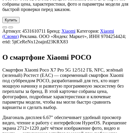
собраны цена, характеристики, фото и параметры модели для
быстрой проверки перед заказом.
Купить
Артикул:
4531610711
Бренд:
Xiaomi
Категория:
Xiaomi
(Сяоми)
Реклама. ООО «Яндекс Маркет», ИНН 9704254424;
erid: 5jtCeReNx12oajzd23KRX83
О смартфоне Xiaomi POCO
Смартфон Xiaomi Poco X7 Pro 5G 12/512 ГБ, NFC, зелёный
(зеленый) Ростест (EAC) — современный смартфон Xiaomi
под суббрендом POCO, разработанный для тех, кто ищет
мощную начинку и развитую программную экосистему без
переплаты за бренд. В этой карточке собраны цена,
фотографии, подробные характеристики и ключевые
параметры модели, чтобы вы могли быстро сравнить
варианты и сделать выбор.
Диагональ дисплея 6.67" обеспечивает удобный просмотр
видео, чтение и работу с интерфейсом HyperOS. Разрешение
экрана 2712×1220 даёт чёткое изображение фото, видео и