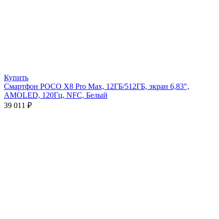
Купить
Смартфон POCO X8 Pro Max, 12ГБ/512ГБ, экран 6,83″,
AMOLED, 120Гц, NFC, Белый
39 011
₽