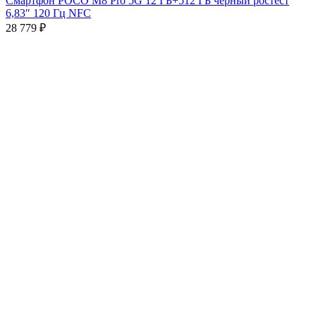
Смартфон POCO M8 Pro 5G 12 ГБ+512 ГБ чёрный ростест
6,83″ 120 Гц NFC
28 779
₽