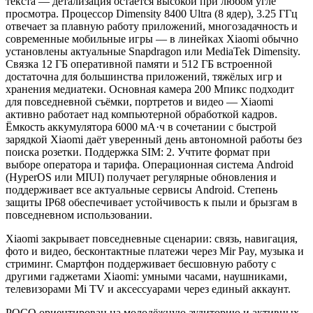
текста — детализация остаётся высокой при любом угле
просмотра. Процессор Dimensity 8400 Ultra (8 ядер), 3.25 ГГц
отвечает за плавную работу приложений, многозадачность и
современные мобильные игры — в линейках Xiaomi обычно
установлены актуальные Snapdragon или MediaTek Dimensity.
Связка 12 ГБ оперативной памяти и 512 ГБ встроенной
достаточна для большинства приложений, тяжёлых игр и
хранения медиатеки. Основная камера 200 Мпикс подходит
для повседневной съёмки, портретов и видео — Xiaomi
активно работает над компьютерной обработкой кадров.
Ёмкость аккумулятора 6000 мА·ч в сочетании с быстрой
зарядкой Xiaomi даёт уверенный день автономной работы без
поиска розетки. Поддержка SIM: 2. Учтите формат при
выборе оператора и тарифа. Операционная система Android
(HyperOS или MIUI) получает регулярные обновления и
поддерживает все актуальные сервисы Android. Степень
защиты IP68 обеспечивает устойчивость к пыли и брызгам в
повседневном использовании.
Xiaomi закрывает повседневные сценарии: связь, навигация,
фото и видео, бесконтактные платежи через Mir Pay, музыка и
стриминг. Смартфон поддерживает бесшовную работу с
другими гаджетами Xiaomi: умными часами, наушниками,
телевизорами Mi TV и аксессуарами через единый аккаунт.
POCO ориентирован на молодёжную аудиторию и активных