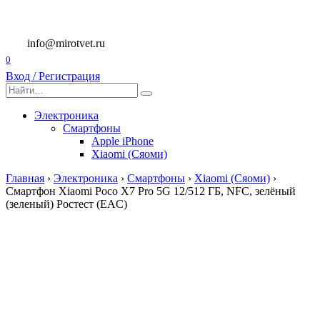
Перейти
к
содержанию
info@mirotvet.ru
0
Вход / Регистрация
Search
for:
Электроника
Смартфоны
Apple iPhone
Xiaomi (Сяоми)
Главная
›
Электроника
›
Смартфоны
›
Xiaomi (Сяоми)
›
Смартфон Xiaomi Poco X7 Pro 5G 12/512 ГБ, NFC, зелёный
(зеленый) Ростест (EAC)