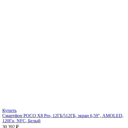
Купить
Смартфон POCO X8 Pro, 12ГБ/512ГБ, экран 6,59″, AMOLED,
120Гц, NFC, Белый
30 392
₽