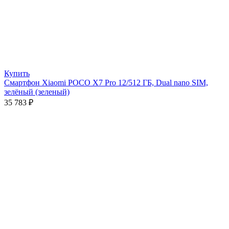
Купить
Смартфон Xiaomi POCO X7 Pro 12/512 ГБ, Dual nano SIM,
зелёный (зеленый)
35 783
₽