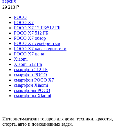
версия
29 213
₽
POCO
POCO X7
POCO X7 12 ГБ/512 ГБ
POCO X7 512 ГБ
POCO X7 обзор
POCO X7 серебристый
POCO X7 характеристики
POCO X7 цена
Xiaomi
Xiaomi 512 ГБ
смартфон 512 ГБ
смартфон POCO
смартфон POCO X7
смартфон Xiaomi
смартфоны POCO
смартфоны Xiaomi
Интернет-магазин товаров для дома, техники, красоты,
спорта, авто и повседневных задач.