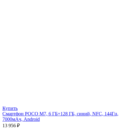
Купить
Смартфон POCO M7, 6 ГБ+128 ГБ, синий, NFC, 144Гц,
7000мАч, Android
13 956
₽