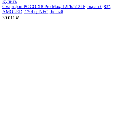
Купить
Смартфон POCO X8 Pro Max, 12ГБ/512ГБ, экран 6,83″,
AMOLED, 120Гц, NFC, Белый
39 011
₽