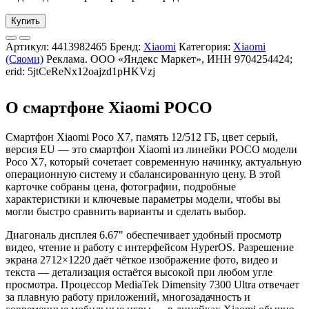
Купить
Артикул:
4413982465
Бренд:
Xiaomi
Категория:
Xiaomi
(Сяоми)
Реклама. ООО «Яндекс Маркет», ИНН 9704254424;
erid: 5jtCeReNx12oajzd1pHKVzj
О смартфоне Xiaomi POCO
Смартфон Xiaomi Poco X7, память 12/512 ГБ, цвет серый,
версия EU — это смартфон Xiaomi из линейки POCO модели
Poco X7, который сочетает современную начинку, актуальную
операционную систему и сбалансированную цену. В этой
карточке собраны цена, фотографии, подробные
характеристики и ключевые параметры модели, чтобы вы
могли быстро сравнить варианты и сделать выбор.
Диагональ дисплея 6.67" обеспечивает удобный просмотр
видео, чтение и работу с интерфейсом HyperOS. Разрешение
экрана 2712×1220 даёт чёткое изображение фото, видео и
текста — детализация остаётся высокой при любом угле
просмотра. Процессор MediaTek Dimensity 7300 Ultra отвечает
за плавную работу приложений, многозадачность и