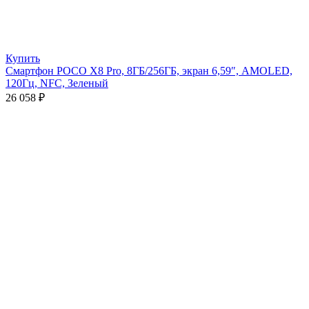
Купить
Смартфон POCO X8 Pro, 8ГБ/256ГБ, экран 6,59″, AMOLED,
120Гц, NFC, Зеленый
26 058
₽