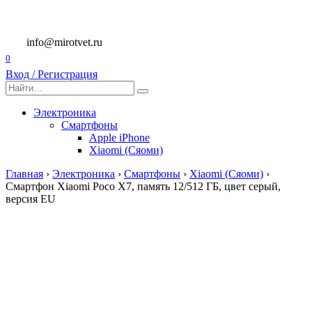
Перейти
к
содержанию
info@mirotvet.ru
0
Вход / Регистрация
Search
for:
Электроника
Смартфоны
Apple iPhone
Xiaomi (Сяоми)
Главная
›
Электроника
›
Смартфоны
›
Xiaomi (Сяоми)
›
Смартфон Xiaomi Poco X7, память 12/512 ГБ, цвет серый,
версия EU