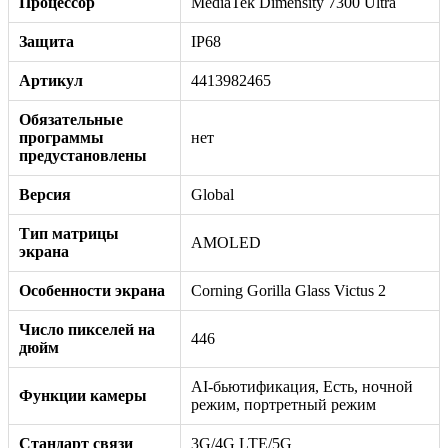
Процессор
MediaTek Dimensity 7300 Ultra
Защита
IP68
Артикул
4413982465
Обязательные
программы
нет
предустановлены
Версия
Global
Тип матрицы
AMOLED
экрана
Особенности экрана
Corning Gorilla Glass Victus 2
Число пикселей на
446
дюйм
AI-бьютификация, Есть, ночной
Функции камеры
режим, портретный режим
Стандарт связи
3G/4G LTE/5G