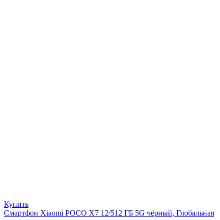
Купить
Смартфон Xiaomi POCO X7 12/512 ГБ 5G чёрный, Глобальная