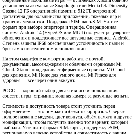
современные мобильные игры — в линейках Xiaomi обычно
установлены актуальные Snapdragon или MediaTek Dimensity.
Связка 12 ГБ оперативной памяти и 512 ГБ встроенной
достаточна для большинства приложений, тяжёлых игр и
хранения медиатеки. Поддержка SIM: nano-SIM. Учтите
формат при выборе оператора и тарифа. Операционная
система Android 14 (HyperOS или MIUI) получает регулярные
обновления и поддерживает все актуальные сервисы Android.
Степень защиты IP68 обеспечивает устойчивость к пыли и
брызгам в повседневном использовании.
На этом смартфоне комфортно работать с почтой,
документами, мессенджерами и облачными сервисами Mi
Cloud. Xiaomi поддерживает фирменные сервисы: Mi Cloud
для хранения, Mi Home для умного дома, Mi Fitness для
здоровья — всё через один аккаунт.
POCO — хороший выбор для активного использования:
соцсети, игры, стриминг, мощная камера за разумные деньги.
Стоимость и доступность товара стоит уточнить перед
оформлением — это поможет избежать сюрпризов. Сверьте
полное название модели, цвет корпуса, объём памяти и другие
модификации, чтобы получить именно тот вариант, который
выбрали. Уточните формат SIM-карты, поддержку eSIM,
региональную версию устройства и совместимость с вашим