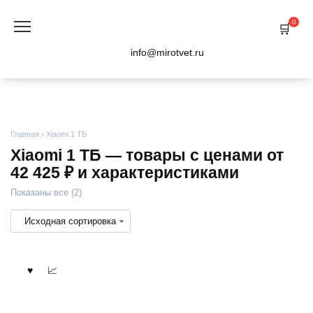
Перейти
к
0
содержанию
info@mirotvet.ru
Главная
›
Xiaomi 1 ТБ
Xiaomi 1 ТБ — товары с ценами от
42 425 ₽ и характеристиками
Показаны все (2)