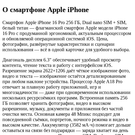
О смартфоне Apple iPhone
Смартфон Apple iPhone 16 Pro 256 ГБ, Dual nano SIM + SIM,
белый титан — флагманский смартфон Apple модели iPhone
16 Pro с продуманной эргономикой, актуальным процессором
и обновляемой операционной системой iOS. Цена,
фотографии, развёрнутые характеристики и сценарии
использования — всё в одной карточке для удобного выбора.
Диагональ дисплея 6.3" обеспечивает удобный просмотр
контента, чтение текста и работу с интерфейсом iOS.
Разрешение экрана 2622×1206 даёт чёткое изображение фото,
видео и текста — изображение остаётся детализированным
при любом наклоне устройства. Процессор Apple A18 Pro
отвечает за плавную работу приложений, игр и
многозадачности — даже при одновременном использовании
нескольких ресурсоёмких программ. Встроенная память 256
ГБ позволяет хранить фотографии, видео в высоком
разрешении, музыку, документы и приложения без частой
очистки места. Основная камера 48 Мпикс подходит для
повседневной съёмки, портретов, ночного режима и видео в
высоком качестве. Аккумулятор (3582 мА·ч) помогает дольше
оставаться на связи без подзарядки — заряда хватает на день