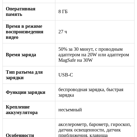
Оперативная
8 ГБ
память
Время в режиме
воспроизведения
27 ч
видео
50% за 30 минут, с проводным
Время заряда
адаптером на 20W или адаптером
MagSafe на 30W
Тип разъема для
USB-C
зарядки
беспроводная зарядка, быстрая
Функции зарядки
зарядка
Крепление
несъемный
аккумулятора
акселерометр, барометр, гироскоп,
датчик освещенности, датчик
Особенности
приближения, клавиша