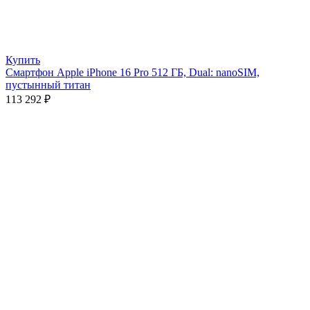
Купить
Смартфон Apple iPhone 16 Pro 512 ГБ, Dual: nanoSIM,
пустынный титан
113 292
₽