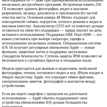
многозадачности — даже при одновременном использовании
нескольких ресурсоёмких программ. Встроенная память 256
ГБ позволяет хранить фотографии, видео в высоком
разрешении, музыку, документы и приложения без частой
очистки места. Основная камера 48 Мпикс подходит для
повседневной съёмки, портретов, ночного режима и видео в
высоком качестве. Аккумулятор (3555 мА·ч) помогает дольше
оставаться на связи без подзарядки — заряда хватает на день
активного использования. Поддержка SIM: Dual eSIM — это
важно учитывать при выборе оператора, тарифа и
использовании нескольких номеров. Операционная система
iOS 18 получает регулярные обновления Apple — новые
функции, защитные патчи и поддержку актуальных
стандартов безопасности. Степень защиты IP68 позволяет не
беспокоиться о случайных брызгах и попадании пыли.
Модель пригодится для звонков и видеосвязи, мобильной
фотографии, чтения, потокового видео и игр. iPhone входит в
общую экосистему Apple, что упрощает обмен файлами,
синхронизацию заметок, фотографий и контактов между
устройствами.
Если вы ищете смартфон с прицелом на длительное
использование — Apple обычно поддерживает свои
устройства обновлениями iOS дольше большинства
конкурентов.