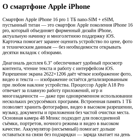
О смартфоне Apple iPhone
Смартфон Apple iPhone 16 pro 1 ТБ nano-SIM + eSIM,
пустынный титан — это смартфон Apple поколения iPhone 16
pro, который объединяет фирменный дизайн iPhone,
актуальную начинку и многолетнюю поддержку iOS.
Карточка помогает заранее оценить устройство по цене, фото
и техническим данным — без необходимости открывать
десятки вкладок с обзорами.
Диагональ дисплея 6.3" обеспечивает удобный просмотр
контента, чтение текста и работу с интерфейсом iOS.
Разрешение экрана 2622×1206 даёт чёткое изображение фото,
видео и текста — изображение остаётся детализированным
при любом наклоне устройства. Процессор Apple A18 Pro
отвечает за плавную работу приложений, игр и
многозадачности — даже при одновременном использовании
нескольких ресурсоёмких программ. Встроенная память 1 ТБ
позволяет хранить фотографии, видео в высоком разрешении,
музыку, документы и приложения без частой очистки места.
Основная камера 48 Мпикс подходит для повседневной
съёмки, портретов, ночного режима и видео в высоком
качестве. Аккумулятор (несъемный) помогает дольше
оставаться на связи без подзарядки — заряда хватает на день