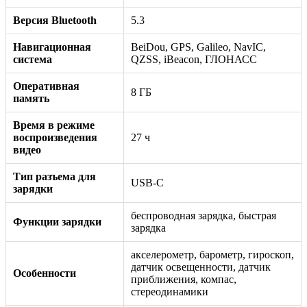
Версия Bluetooth
5.3
Навигационная
BeiDou, GPS, Galileo, NavIC,
система
QZSS, iBeacon, ГЛОНАСС
Оперативная
8 ГБ
память
Время в режиме
воспроизведения
27 ч
видео
Тип разъема для
USB-C
зарядки
беспроводная зарядка, быстрая
Функции зарядки
зарядка
акселерометр, барометр, гироскоп,
датчик освещенности, датчик
Особенности
приближения, компас,
стереодинамики