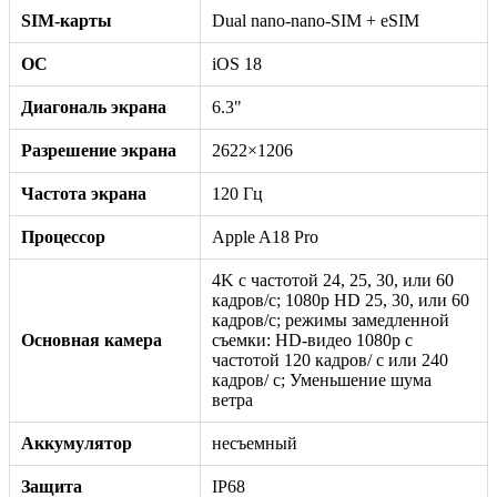
SIM-карты
Dual nano-nano-SIM + eSIM
ОС
iOS 18
Диагональ экрана
6.3"
Разрешение экрана
2622×1206
Частота экрана
120 Гц
Процессор
Apple A18 Pro
4K с частотой 24, 25, 30, или 60
кадров/с; 1080p HD 25, 30, или 60
кадров/с; режимы замедленной
Основная камера
съемки: HD-видео 1080р c
частотой 120 кадров/ с или 240
кадров/ с; Уменьшение шума
ветра
Аккумулятор
несъемный
Защита
IP68