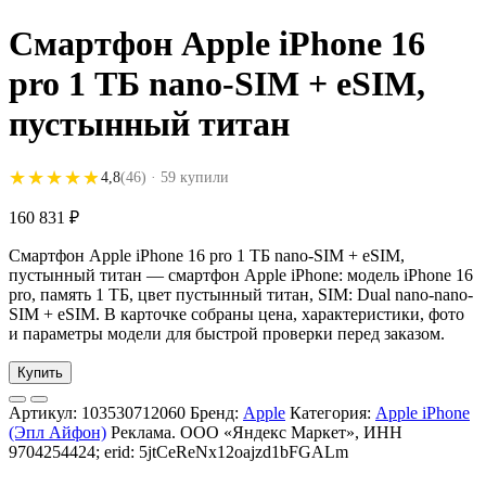
Смартфон Apple iPhone 16
pro 1 ТБ nano-SIM + eSIM,
пустынный титан
★★★★★
★★★★★
4,8
(46)
· 59 купили
160 831
₽
Смартфон Apple iPhone 16 pro 1 ТБ nano-SIM + eSIM,
пустынный титан — смартфон Apple iPhone: модель iPhone 16
pro, память 1 ТБ, цвет пустынный титан, SIM: Dual nano-nano-
SIM + eSIM. В карточке собраны цена, характеристики, фото
и параметры модели для быстрой проверки перед заказом.
Купить
Артикул:
103530712060
Бренд:
Apple
Категория:
Apple iPhone
(Эпл Айфон)
Реклама. ООО «Яндекс Маркет», ИНН
9704254424; erid: 5jtCeReNx12oajzd1bFGALm