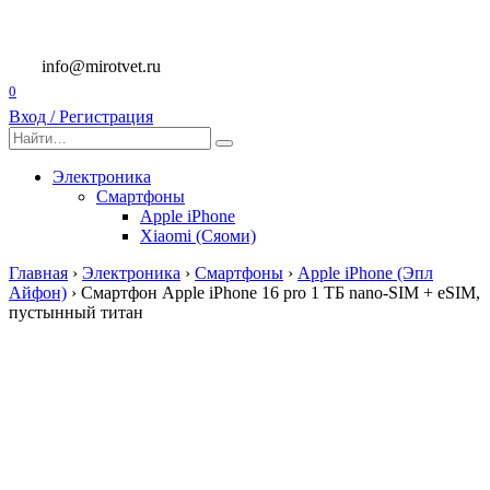
Перейти
к
содержанию
info@mirotvet.ru
0
Вход / Регистрация
Search
for:
Электроника
Смартфоны
Apple iPhone
Xiaomi (Сяоми)
Главная
›
Электроника
›
Смартфоны
›
Apple iPhone (Эпл
Айфон)
›
Смартфон Apple iPhone 16 pro 1 ТБ nano-SIM + eSIM,
пустынный титан