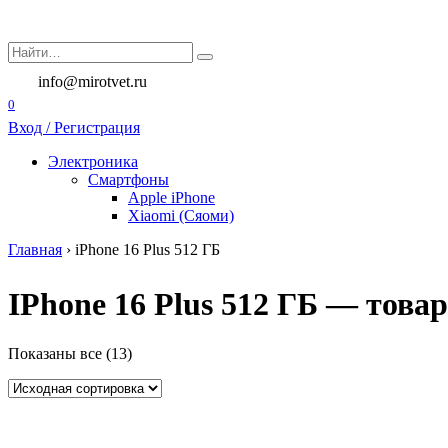
Перейти
к
Search
содержанию
for:
info@mirotvet.ru
0
Вход / Регистрация
Электроника
Смартфоны
Apple iPhone
Xiaomi (Сяоми)
Главная
›
iPhone 16 Plus 512 ГБ
IPhone 16 Plus 512 ГБ — това
Показаны все (13)