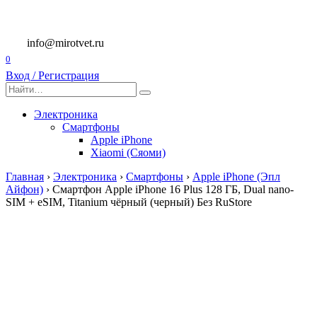
Перейти
к
содержанию
info@mirotvet.ru
0
Вход / Регистрация
Search
for:
Электроника
Смартфоны
Apple iPhone
Xiaomi (Сяоми)
Главная
›
Электроника
›
Смартфоны
›
Apple iPhone (Эпл
Айфон)
›
Смартфон Apple iPhone 16 Plus 128 ГБ, Dual nano-
SIM + eSIM, Titanium чёрный (черный) Без RuStore