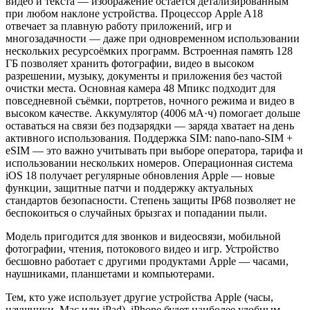
видео и текста — изображение остаётся детализированным
при любом наклоне устройства. Процессор Apple A18
отвечает за плавную работу приложений, игр и
многозадачности — даже при одновременном использовании
нескольких ресурсоёмких программ. Встроенная память 128
ГБ позволяет хранить фотографии, видео в высоком
разрешении, музыку, документы и приложения без частой
очистки места. Основная камера 48 Мпикс подходит для
повседневной съёмки, портретов, ночного режима и видео в
высоком качестве. Аккумулятор (4006 мА·ч) помогает дольше
оставаться на связи без подзарядки — заряда хватает на день
активного использования. Поддержка SIM: nano-nano-SIM +
eSIM — это важно учитывать при выборе оператора, тарифа и
использовании нескольких номеров. Операционная система
iOS 18 получает регулярные обновления Apple — новые
функции, защитные патчи и поддержку актуальных
стандартов безопасности. Степень защиты IP68 позволяет не
беспокоиться о случайных брызгах и попадании пыли.
Модель пригодится для звонков и видеосвязи, мобильной
фотографии, чтения, потокового видео и игр. Устройство
бесшовно работает с другими продуктами Apple — часами,
наушниками, планшетами и компьютерами.
Тем, кто уже использует другие устройства Apple (часы,
наушники, Mac или iPad), iPhone будет наиболее удобным