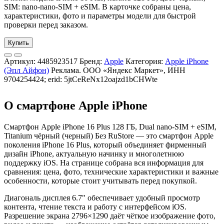
SIM: nano-nano-SIM + eSIM. В карточке собраны цена,
характеристики, фото и параметры модели для быстрой
проверки перед заказом.
Купить
Артикул:
4485923517
Бренд:
Apple
Категория:
Apple iPhone
(Эпл Айфон)
Реклама. ООО «Яндекс Маркет», ИНН
9704254424; erid: 5jtCeReNx12oajzd1bCHWte
О смартфоне Apple iPhone
Смартфон Apple iPhone 16 Plus 128 ГБ, Dual nano-SIM + eSIM,
Titanium чёрный (черный) Без RuStore — это смартфон Apple
поколения iPhone 16 Plus, который объединяет фирменный
дизайн iPhone, актуальную начинку и многолетнюю
поддержку iOS. На странице собрана вся информация для
сравнения: цена, фото, технические характеристики и важные
особенности, которые стоит учитывать перед покупкой.
Диагональ дисплея 6.7" обеспечивает удобный просмотр
контента, чтение текста и работу с интерфейсом iOS.
Разрешение экрана 2796×1290 даёт чёткое изображение фото,