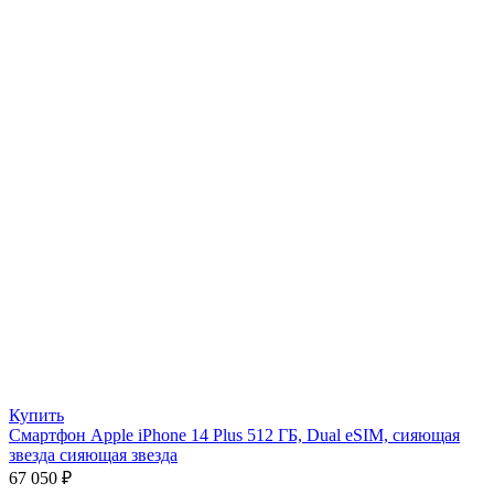
Купить
Смартфон Apple iPhone 14 Plus 512 ГБ, Dual eSIM, сияющая
звезда сияющая звезда
67 050
₽