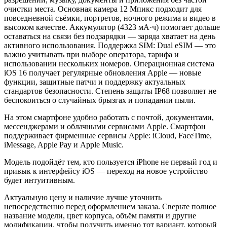
очистки места. Основная камера 12 Мпикс подходит для
повседневной съёмки, портретов, ночного режима и видео в
высоком качестве. Аккумулятор (4323 мА·ч) помогает дольше
оставаться на связи без подзарядки — заряда хватает на день
активного использования. Поддержка SIM: Dual eSIM — это
важно учитывать при выборе оператора, тарифа и
использовании нескольких номеров. Операционная система
iOS 16 получает регулярные обновления Apple — новые
функции, защитные патчи и поддержку актуальных
стандартов безопасности. Степень защиты IP68 позволяет не
беспокоиться о случайных брызгах и попадании пыли.
На этом смартфоне удобно работать с почтой, документами,
мессенджерами и облачными сервисами Apple. Смартфон
поддерживает фирменные сервисы Apple: iCloud, FaceTime,
iMessage, Apple Pay и Apple Music.
Модель подойдёт тем, кто пользуется iPhone не первый год и
привык к интерфейсу iOS — переход на новое устройство
будет интуитивным.
Актуальную цену и наличие лучше уточнить
непосредственно перед оформлением заказа. Сверьте полное
название модели, цвет корпуса, объём памяти и другие
модификации, чтобы получить именно тот вариант, который