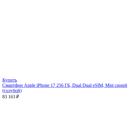
Купить
Смартфон Apple iPhone 17 256 ГБ, Dual Dual eSIM, Mist синий
(голубой)
83 163
₽