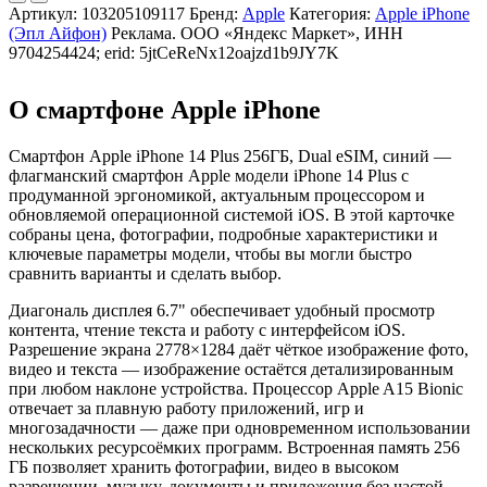
Артикул:
103205109117
Бренд:
Apple
Категория:
Apple iPhone
(Эпл Айфон)
Реклама. ООО «Яндекс Маркет», ИНН
9704254424; erid: 5jtCeReNx12oajzd1b9JY7K
О смартфоне Apple iPhone
Смартфон Apple iPhone 14 Plus 256ГБ, Dual eSIM, синий —
флагманский смартфон Apple модели iPhone 14 Plus с
продуманной эргономикой, актуальным процессором и
обновляемой операционной системой iOS. В этой карточке
собраны цена, фотографии, подробные характеристики и
ключевые параметры модели, чтобы вы могли быстро
сравнить варианты и сделать выбор.
Диагональ дисплея 6.7" обеспечивает удобный просмотр
контента, чтение текста и работу с интерфейсом iOS.
Разрешение экрана 2778×1284 даёт чёткое изображение фото,
видео и текста — изображение остаётся детализированным
при любом наклоне устройства. Процессор Apple A15 Bionic
отвечает за плавную работу приложений, игр и
многозадачности — даже при одновременном использовании
нескольких ресурсоёмких программ. Встроенная память 256
ГБ позволяет хранить фотографии, видео в высоком
разрешении, музыку, документы и приложения без частой