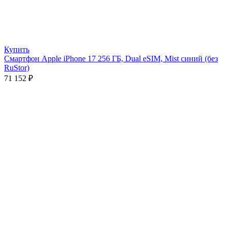
Купить
Смартфон Apple iPhone 17 256 ГБ, Dual eSIM, Mist синий (без
RuStor)
71 152
₽