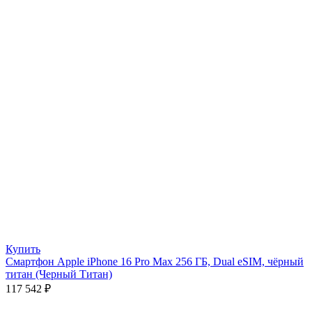
Купить
Смартфон Apple iPhone 16 Pro Max 256 ГБ, Dual eSIM, чёрный
титан (Черный Титан)
117 542
₽