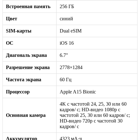
Встроенная память
256 ГБ
Цвет
синий
SIM-карты
Dual eSIM
ОС
iOS 16
Диагональ экрана
6.7"
Разрешение экрана
2778×1284
Частота экрана
60 Гц
Процессор
Apple A15 Bionic
4K с частотой 24, 25, 30 или 60
кадров/ с; HD-видео 1080p с
Основная камера
частотой 25, 30 или 60 кадров/ с;
HD-видео 720p с частотой 30
кадров/ с
Аккумулятор
4323 мА·ч