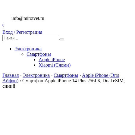
Перейти
к
содержанию
info@mirotvet.ru
0
Вход / Регистрация
Search
for:
Электроника
Смартфоны
Apple iPhone
Xiaomi (Сяоми)
Главная
›
Электроника
›
Смартфоны
›
Apple iPhone (Эпл
Айфон)
›
Смартфон Apple iPhone 14 Plus 256ГБ, Dual eSIM,
синий