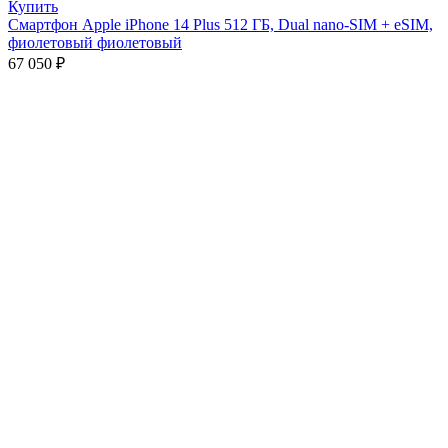
Купить
Смартфон Apple iPhone 14 Plus 512 ГБ, Dual nano-SIM + eSIM,
фиолетовый фиолетовый
67 050
₽