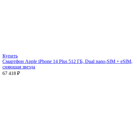
Купить
Смартфон Apple iPhone 14 Plus 512 ГБ, Dual nano-SIM + eSIM,
сияющая звезда
67 418
₽