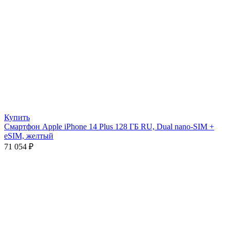
Купить
Смартфон Apple iPhone 14 Plus 128 ГБ RU, Dual nano-SIM +
eSIM, желтый
71 054
₽