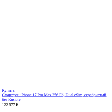
Купить
Смартфон iPhone 17 Pro Max 256 Гб, Dual eSim, серебристый,
без Rustore
122 577
₽