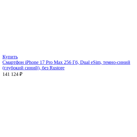
Купить
Смартфон iPhone 17 Pro Max 256 Гб, Dual eSim, темно-синий
(глубокий синий), без Rustore
141 124
₽