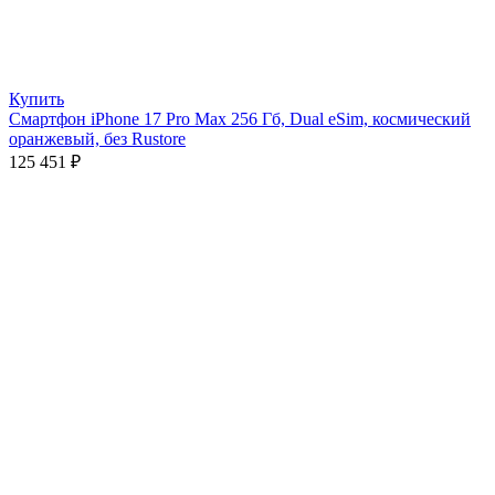
Купить
Смартфон iPhone 17 Pro Max 256 Гб, Dual eSim, космический
оранжевый, без Rustore
125 451
₽