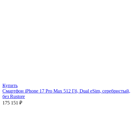
Купить
Смартфон iPhone 17 Pro Max 512 Гб, Dual eSim, серебристый,
без Rustore
175 151
₽