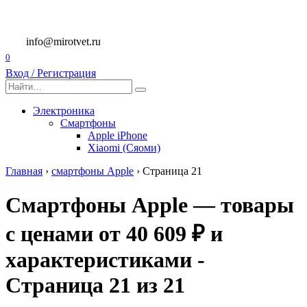
Перейти
к
содержанию
info@mirotvet.ru
0
Вход / Регистрация
Search
for:
Электроника
Смартфоны
Apple iPhone
Xiaomi (Сяоми)
Главная
›
смартфоны Apple
›
Страница 21
Смартфоны Apple — товары
с ценами от 40 609 ₽ и
характеристиками -
Страница 21 из 21