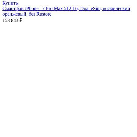
Купить
Смартфон iPhone 17 Pro Max 512 Гб, Dual eSim, космический
оранжевый, без Rustore
158 843
₽