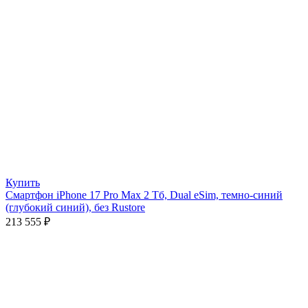
Купить
Смартфон iPhone 17 Pro Max 2 Тб, Dual eSim, темно-синий
(глубокий синий), без Rustore
213 555
₽