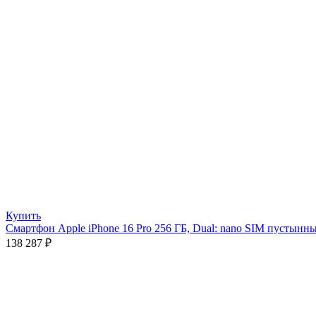
Купить
Смартфон Apple iPhone 16 Pro 256 ГБ, Dual: nano SIM пустынн
138 287
₽