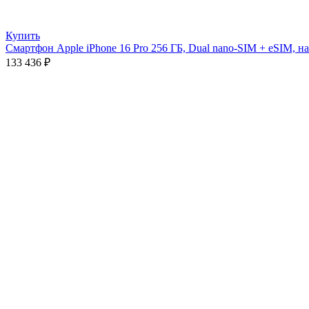
Купить
Смартфон Apple iPhone 16 Pro 256 ГБ, Dual nano-SIM + eSIM, н
133 436
₽