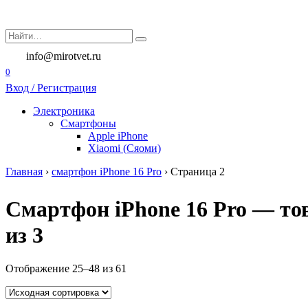
Перейти
к
Search
содержанию
for:
info@mirotvet.ru
0
Вход / Регистрация
Электроника
Смартфоны
Apple iPhone
Xiaomi (Сяоми)
Главная
›
смартфон iPhone 16 Pro
›
Страница 2
Смартфон iPhone 16 Pro — тов
из 3
Отображение 25–48 из 61