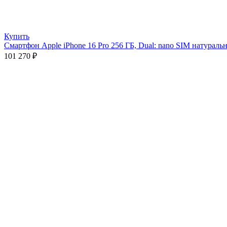
Купить
Смартфон Apple iPhone 16 Pro 256 ГБ, Dual: nano SIM натураль
101 270
₽