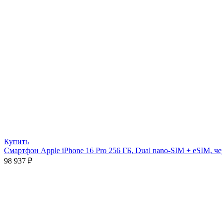
Купить
Смартфон Apple iPhone 16 Pro 256 ГБ, Dual nano-SIM + eSIM, ч
98 937
₽