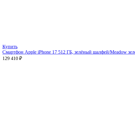
Купить
Смартфон Apple iPhone 17 512 ГБ, зелёный шалфей/Meadow зе
129 410
₽