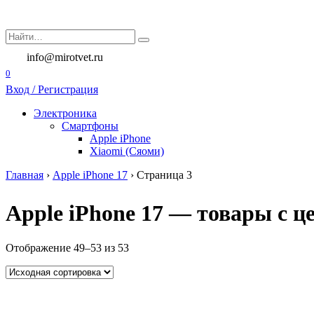
Перейти
к
Search
содержанию
for:
info@mirotvet.ru
0
Вход / Регистрация
Электроника
Смартфоны
Apple iPhone
Xiaomi (Сяоми)
Главная
›
Apple iPhone 17
›
Страница 3
Apple iPhone 17 — товары с це
Отображение 49–53 из 53