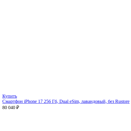
Купить
Смартфон iPhone 17 256 Гб, Dual eSim, лавандовый, без Rustore
80 040
₽