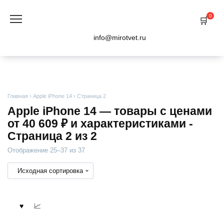
Перейти
к
0
содержанию
info@mirotvet.ru
Главная
›
Apple iPhone 14
›
Страница 2
Apple iPhone 14 — товары с ценами
от 40 609 ₽ и характеристиками -
Страница 2 из 2
Отображение 25–37 из 37