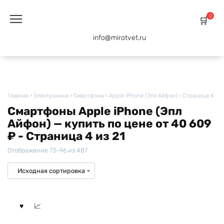
Перейти
к
0
содержанию
info@mirotvet.ru
Главная
›
Электроника
›
Смартфоны
›
Apple iPhone (Эпл Айфон)
›
Страница 4
Смартфоны Apple iPhone (Эпл
Айфон) — купить по цене от 40 609
₽ - Страница 4 из 21
Отображение 73–96 из 487