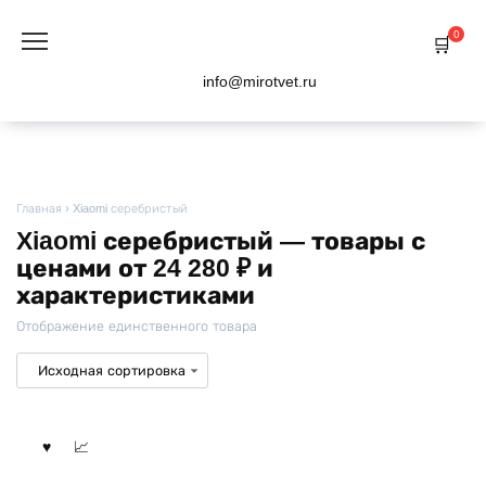
Перейти
к
0
содержанию
info@mirotvet.ru
Главная
›
Xiaomi серебристый
Xiaomi серебристый — товары с
ценами от 24 280 ₽ и
характеристиками
Отображение единственного товара