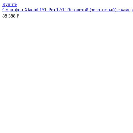
Купить
Смартфон Xiaomi 15T Pro 12/1 ТБ золотой (золотистый) с камеро
88 388
₽