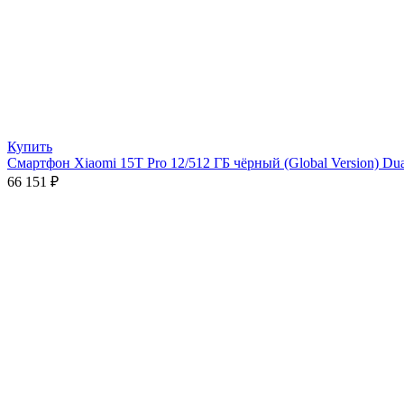
Купить
Смартфон Xiaomi 15T Pro 12/512 ГБ чёрный (Global Version) Du
66 151
₽