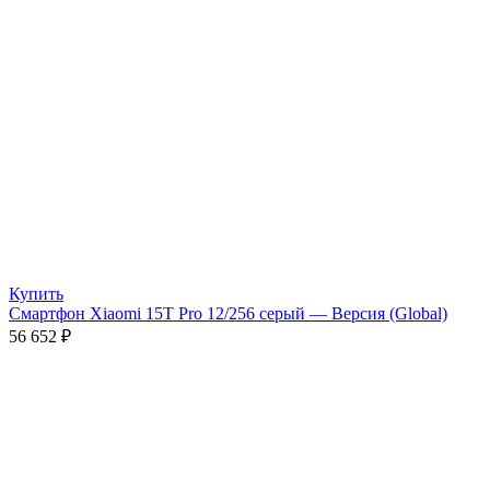
Купить
Смартфон Xiaomi 15T Pro 12/256 серый — Версия (Global)
56 652
₽