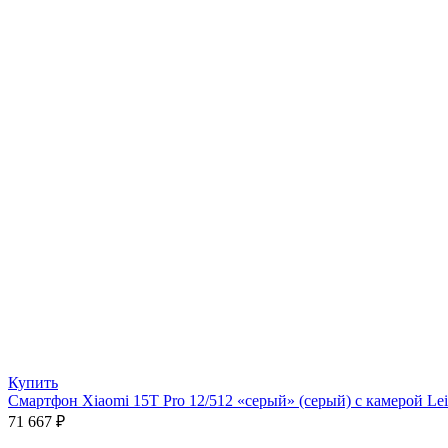
Купить
Смартфон Xiaomi 15T Pro 12/512 «серый» (серый) с камерой Leic
71 667
₽