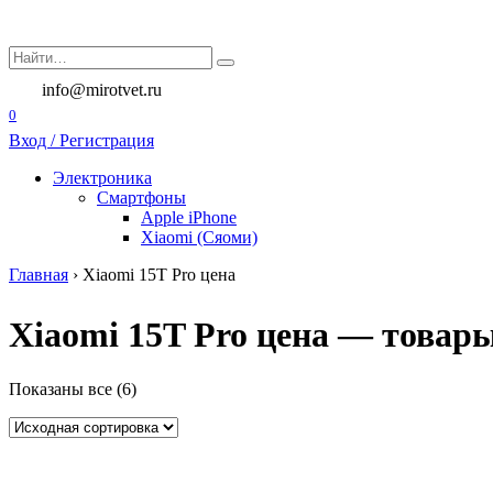
Перейти
к
Search
содержанию
for:
info@mirotvet.ru
0
Вход / Регистрация
Электроника
Смартфоны
Apple iPhone
Xiaomi (Сяоми)
Главная
›
Xiaomi 15T Pro цена
Xiaomi 15T Pro цена — товары
Показаны все (6)