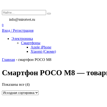
Перейти
к
Search
содержанию
for:
info@mirotvet.ru
0
Вход / Регистрация
Электроника
Смартфоны
Apple iPhone
Xiaomi (Сяоми)
Главная
›
смартфон POCO M8
Смартфон POCO M8 — товары 
Показаны все (4)