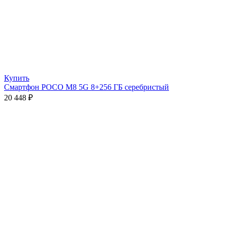
Купить
Смартфон POCO M8 5G 8+256 ГБ серебристый
20 448
₽