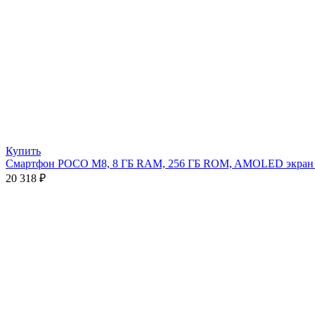
Купить
Смартфон POCO M8, 8 ГБ RAM, 256 ГБ ROM, AMOLED экран 6
20 318
₽