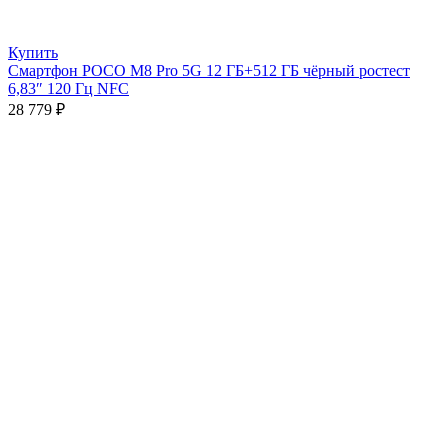
Купить
Смартфон POCO M8 Pro 5G 12 ГБ+512 ГБ чёрный ростест
6,83″ 120 Гц NFC
28 779
₽