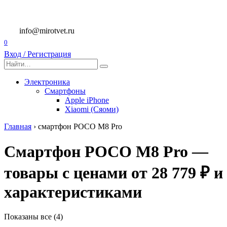
Перейти
к
содержанию
info@mirotvet.ru
0
Вход / Регистрация
Search
for:
Электроника
Смартфоны
Apple iPhone
Xiaomi (Сяоми)
Главная
›
смартфон POCO M8 Pro
Смартфон POCO M8 Pro —
товары с ценами от 28 779 ₽ и
характеристиками
Показаны все (4)