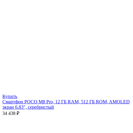
Купить
Смартфон POCO M8 Pro, 12 ГБ RAM, 512 ГБ ROM, AMOLED
экран 6.83″, серебристый
34 438
₽