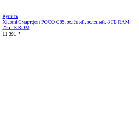
Купить
Xiaomi Смартфон POCO C85, зелёный, зеленый, 8 ГБ RAM
256 ГБ ROM
11 391
₽