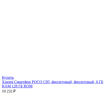
Купить
Xiaomi Смартфон POCO C85, фиолетовый, фиолетовый, 6 ГБ
RAM 128 ГБ ROM
10 232
₽