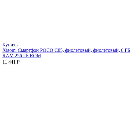
Купить
Xiaomi Смартфон POCO C85, фиолетовый, фиолетовый, 8 ГБ
RAM 256 ГБ ROM
11 441
₽