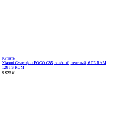
Купить
Xiaomi Смартфон POCO C85, зелёный, зеленый, 6 ГБ RAM
128 ГБ ROM
9 925
₽