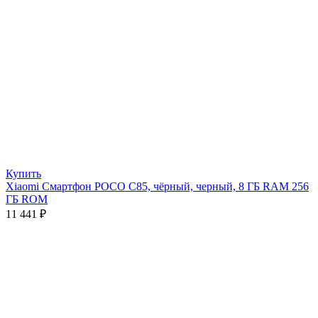
Купить
Xiaomi Смартфон POCO C85, чёрный, черный, 8 ГБ RAM 256
ГБ ROM
11 441
₽