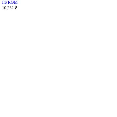
ГБ ROM
10 232
₽