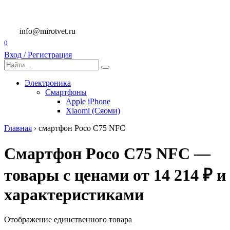
Перейти
к
содержанию
info@mirotvet.ru
0
Вход / Регистрация
Search
for:
Электроника
Смартфоны
Apple iPhone
Xiaomi (Сяоми)
Главная
›
смартфон Poco C75 NFC
Смартфон Poco C75 NFC —
товары с ценами от 14 214 ₽ и
характеристиками
Отображение единственного товара