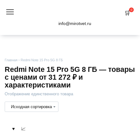
Перейти
к
0
содержанию
info@mirotvet.ru
Главная
›
Redmi Note 15 Pro 5G 8 ГБ
Redmi Note 15 Pro 5G 8 ГБ — товары
с ценами от 31 272 ₽ и
характеристиками
Отображение единственного товара