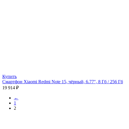
Купить
Смартфон Xiaomi Redmi Note 15, чёрный, 6.77″, 8 Гб / 256 Гб
19 914
₽
←
1
2