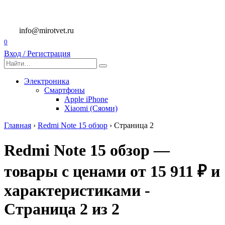
Перейти
к
содержанию
info@mirotvet.ru
0
Вход / Регистрация
Search
for:
Электроника
Смартфоны
Apple iPhone
Xiaomi (Сяоми)
Главная
›
Redmi Note 15 обзор
›
Страница 2
Redmi Note 15 обзор —
товары с ценами от 15 911 ₽ и
характеристиками -
Страница 2 из 2