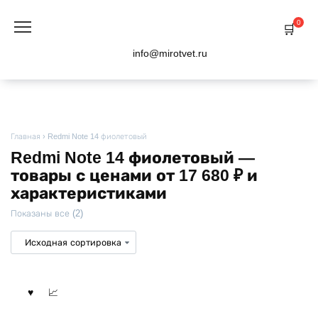
Перейти
к
0
содержанию
info@mirotvet.ru
Главная
›
Redmi Note 14 фиолетовый
Redmi Note 14 фиолетовый —
товары с ценами от 17 680 ₽ и
характеристиками
Показаны все (2)