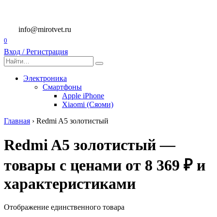
Перейти
к
содержанию
info@mirotvet.ru
0
Вход / Регистрация
Search
for:
Электроника
Смартфоны
Apple iPhone
Xiaomi (Сяоми)
Главная
›
Redmi A5 золотистый
Redmi A5 золотистый —
товары с ценами от 8 369 ₽ и
характеристиками
Отображение единственного товара