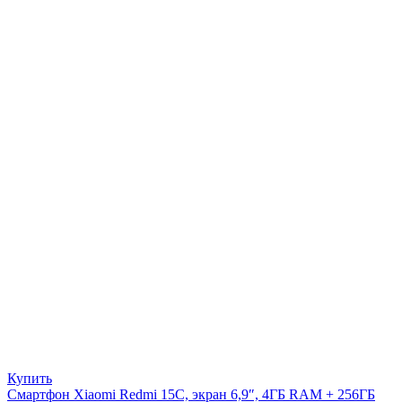
Купить
Смартфон Xiaomi Redmi 15C, экран 6,9″, 4ГБ RAM + 256ГБ