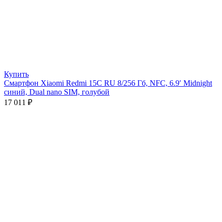
Купить
Смартфон Xiaomi Redmi 15C RU 8/256 Гб, NFC, 6.9′ Midnight
синий, Dual nano SIM, голубой
17 011
₽