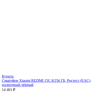
Купить
Смартфон Xiaomi REDMI 15C 8/256 ГБ, Ростест (EAC),
полночный чёрный
14 401
₽