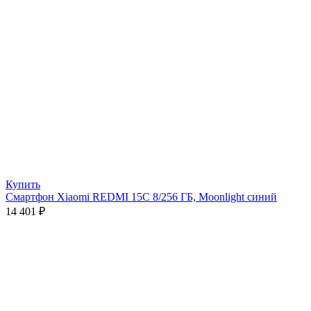
Купить
Смартфон Xiaomi REDMI 15C 8/256 ГБ, Moonlight синий
14 401
₽