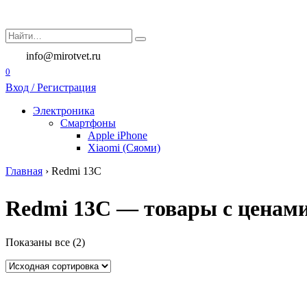
Перейти
к
Search
содержанию
for:
info@mirotvet.ru
0
Вход / Регистрация
Электроника
Смартфоны
Apple iPhone
Xiaomi (Сяоми)
Главная
›
Redmi 13C
Redmi 13C — товары с ценами
Показаны все (2)