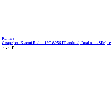
Купить
Смартфон Xiaomi Redmi 13C 8/256 ГБ android, Dual nano SIM, з
7 571
₽