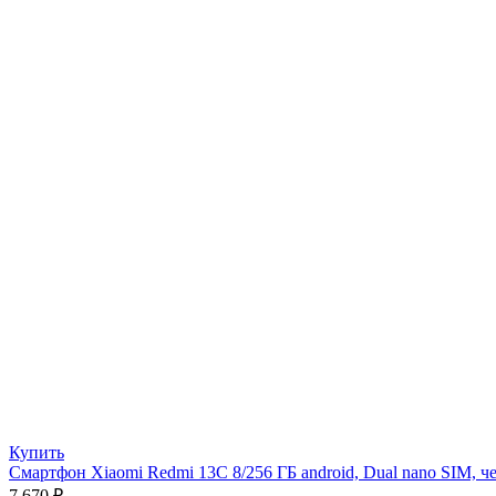
Купить
Смартфон Xiaomi Redmi 13C 8/256 ГБ android, Dual nano SIM, 
7 670
₽