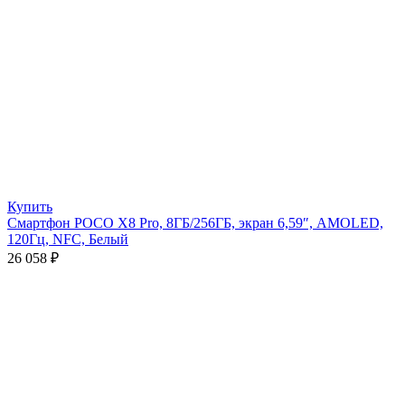
Купить
Смартфон POCO X8 Pro, 8ГБ/256ГБ, экран 6,59″, AMOLED,
120Гц, NFC, Белый
26 058
₽