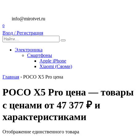
Перейти
к
содержанию
info@mirotvet.ru
0
Вход / Регистрация
Search
for:
Электроника
Смартфоны
Apple iPhone
Xiaomi (Сяоми)
Главная
›
POCO X5 Pro цена
POCO X5 Pro цена — товары
с ценами от 47 377 ₽ и
характеристиками
Отображение единственного товара