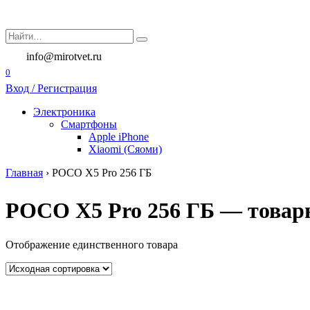
Перейти
к
Search
содержанию
for:
info@mirotvet.ru
0
Вход / Регистрация
Электроника
Смартфоны
Apple iPhone
Xiaomi (Сяоми)
Главная
›
POCO X5 Pro 256 ГБ
POCO X5 Pro 256 ГБ — товары
Отображение единственного товара