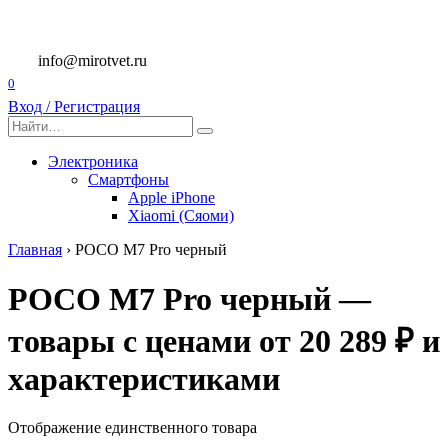
Перейти
к
содержанию
info@mirotvet.ru
0
Вход / Регистрация
Search
for:
Электроника
Смартфоны
Apple iPhone
Xiaomi (Сяоми)
Главная
›
POCO M7 Pro черный
POCO M7 Pro черный —
товары с ценами от 20 289 ₽ и
характеристиками
Отображение единственного товара